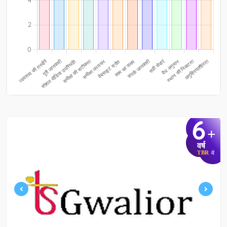
6
+
वर्ष
TBR
में