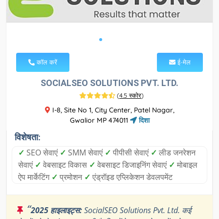
कॉल करें
ई-मेल
SOCIALSEO SOLUTIONS PVT. LTD.
(
4.5 स्कोर
)
I-8, Site No 1, City Center, Patel Nagar,
Gwalior MP 474011
दिशा
विशेषता:
✓
SEO सेवाएं
✓
SMM सेवाएं
✓
पीपीसी सेवाएं
✓
लीड जनरेशन
सेवाएं
✓
वेबसाइट विकास
✓
वेबसाइट डिजाइनिंग सेवाएं
✓
मोबाइल
ऐप मार्केटिंग
✓
प्रमोशन
✓
एंड्रॉइड एप्लिकेशन डेवलपमेंट
“
2025 हाइलाइट्स:
SocialSEO Solutions Pvt. Ltd. कई