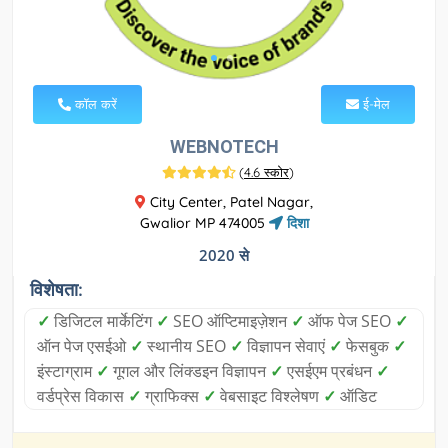
कॉल करें
ई-मेल
WEBNOTECH
(
4.6 स्कोर
)
City Center, Patel Nagar,
Gwalior MP 474005
दिशा
2020 से
विशेषता:
✓
डिजिटल मार्केटिंग
✓
SEO ऑप्टिमाइज़ेशन
✓
ऑफ पेज SEO
✓
ऑन पेज एसईओ
✓
स्थानीय SEO
✓
विज्ञापन सेवाएं
✓
फेसबुक
✓
इंस्टाग्राम
✓
गूगल और लिंक्डइन विज्ञापन
✓
एसईएम प्रबंधन
✓
वर्डप्रेस विकास
✓
ग्राफिक्स
✓
वेबसाइट विश्लेषण
✓
ऑडिट