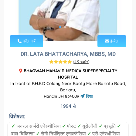
कॉल करें
ई-मेल
DR. LATA BHATTACHARYA, MBBS, MD
(
4.9 स्कोर
)
BHAGWAN MAHAVIR MEDICA SUPERSPECIALTY
HOSPITAL
In front of P.H.E.D Colony Near Booty More Bariatu Road,
Bariatu,
Ranchi JH 834009
दिशा
1994 से
विशेषता:
✓
जनरल सर्जरी एनेस्थीसिया
✓
पोस्ट
✓
यूरोलॉजी
✓
प्रसूति
✓
बाल चिकित्सा
✓
रोगी नियंत्रित एनाल्जेसिया
✓
प्री-एनेस्थीसिया