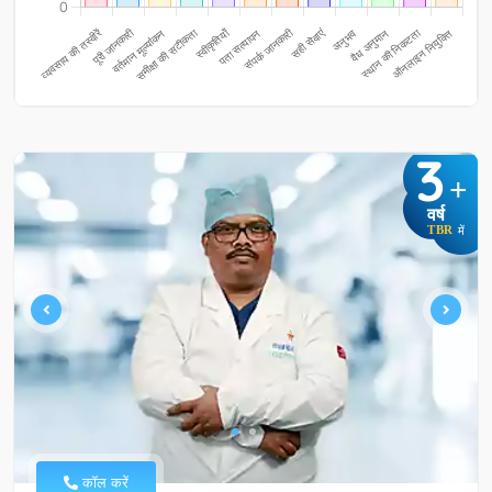
3
+
वर्ष
TBR
में
कॉल करें