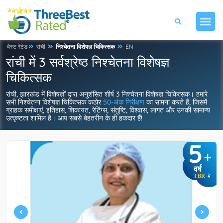
बेस्ट रेटेड
रांची
निश्चेतना विशेषज्ञ चिकित्सक
EN
रांची में 3 सर्वश्रेष्ठ निश्चेतना विशेषज्ञ
चिकित्सक
रांची, झारखंड में विशेषज्ञों द्वारा अनुशंसित शीर्ष 3 निश्चेतना विशेषज्ञ चिकित्सक। हमारे
सभी निश्चेतना विशेषज्ञ चिकित्सक कठोर
50-अंक निरीक्षण
का सामना करते हैं, जिसमें
ग्राहक समीक्षाएं, इतिहास, शिकायत, रेटिंग्स, संतुष्टि, विश्वास, लागत और उनकी सामान्य
उत्कृष्टता शामिल है। आप सबसे बेहतरीन के ही हकदार हैं!
5
+
वर्ष
TBR
में