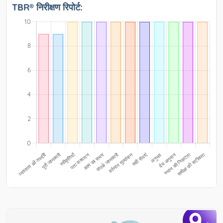
TBR® निरीक्षण रिपोर्ट:
9