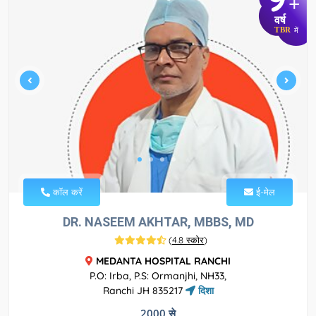
+
वर्ष
TBR
में
कॉल करें
ई-मेल
DR. NASEEM AKHTAR, MBBS, MD
(
4.8 स्कोर
)
MEDANTA HOSPITAL RANCHI
P.O: Irba, P.S: Ormanjhi, NH33,
Ranchi JH 835217
दिशा
2000 से