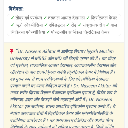
विशेषता:
✓
तीव्र दर्द प्रबंधन
✓
तत्काल आघात देखभाल
✓
क्रिटिकल केयर
✓
न्यूरो एनेस्थीसिया
✓
एपिड्यूरल
✓
रीढ़
✓
संक्रामक रोग
✓
बाल
चिकित्सा एनेस्थीसिया
✓
पोस्ट-ऑप सर्जिकल क्रिटिकल केयर
“
Dr. Naseem Akhtar ने अलीगढ़ स्थित Aligarh Muslim
University से MBBS और MD की डिग्री प्राप्त की है। वह तीव्र
दर्द प्रबंधन, तात्कालिक आघात देखभाल, आपातकालीन देखभाल और
ऑपरेशन के बाद शल्य-क्रिया संबंधी क्रिटिकल केयर में विशेषज्ञ हैं।
वह मुख्य रूप से शल्य प्रक्रियाओं के लिए एनेस्थीसिया देखभाल
प्रदान करने पर ध्यान केंद्रित करते हैं। Dr. Naseem Akhtar को
मानव शरीर क्रिया विज्ञान में व्यापक प्रशिक्षण प्राप्त है, विशेष रूप से
मस्तिष्क, हृदय और फेफड़ों जैसे महत्वपूर्ण अंगों में। Dr. Naseem
Akhtar एक सर्वोत्तम, साक्ष्य-आधारित दृष्टिकोण प्रदान करते हैं। वे
मेदांता अस्पताल रांची में क्रिटिकल केयर और एनेस्थेसियोलॉजी के
एसोसिएट डायरेक्टर हैं। यह अस्पताल प्रतिष्ठित और अत्यंत योग्य
विशेषज्ञों के साथ सम्मेलनों की सुविधा प्रदान करता है, जिन्हें नर्सिंग