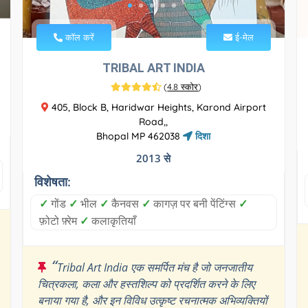
कॉल करें
ई-मेल
TRIBAL ART INDIA
(
4.8 स्कोर
)
405, Block B, Haridwar Heights, Karond Airport
Road,,
Bhopal MP 462038
दिशा
2013 से
विशेषता:
✓
गोंड
✓
भील
✓
कैनवस
✓
कागज़ पर बनी पेंटिंग्स
✓
फ़ोटो फ़्रेम
✓
कलाकृतियाँ
“
Tribal Art India एक समर्पित मंच है जो जनजातीय
चित्रकला, कला और हस्तशिल्प को प्रदर्शित करने के लिए
बनाया गया है, और इन विविध उत्कृष्ट रचनात्मक अभिव्यक्तियों