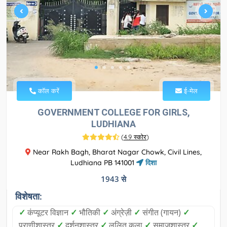
कॉल करें
ई-मेल
GOVERNMENT COLLEGE FOR GIRLS,
LUDHIANA
(
4.9 स्कोर
)
Near Rakh Bagh, Bharat Nagar Chowk, Civil Lines,
Ludhiana PB 141001
दिशा
1943 से
विशेषता:
✓
कंप्यूटर विज्ञान
✓
भौतिकी
✓
अंग्रेज़ी
✓
संगीत (गायन)
✓
प्राणीशास्त्र
✓
दर्शनशास्त्र
✓
ललित कला
✓
समाजशास्त्र
✓