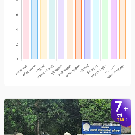
7
+
वर्ष
TBR
में