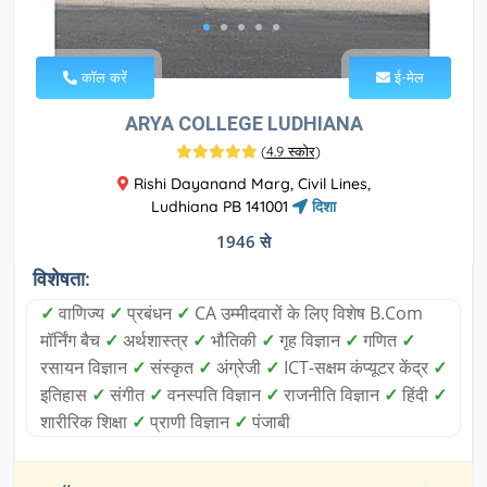
कॉल करें
ई-मेल
ARYA COLLEGE LUDHIANA
(
4.9 स्कोर
)
Rishi Dayanand Marg, Civil Lines,
Ludhiana PB 141001
दिशा
1946 से
विशेषता:
✓
वाणिज्य
✓
प्रबंधन
✓
CA उम्मीदवारों के लिए विशेष B.Com
मॉर्निंग बैच
✓
अर्थशास्त्र
✓
भौतिकी
✓
गृह विज्ञान
✓
गणित
✓
रसायन विज्ञान
✓
संस्कृत
✓
अंग्रेजी
✓
ICT-सक्षम कंप्यूटर केंद्र
✓
इतिहास
✓
संगीत
✓
वनस्पति विज्ञान
✓
राजनीति विज्ञान
✓
हिंदी
✓
शारीरिक शिक्षा
✓
प्राणी विज्ञान
✓
पंजाबी