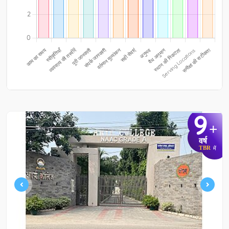
9
+
वर्ष
TBR
में