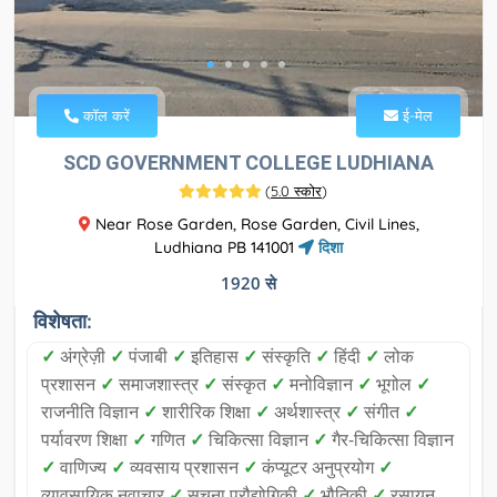
कॉल करें
ई-मेल
SCD GOVERNMENT COLLEGE LUDHIANA
(
5.0 स्कोर
)
Near Rose Garden, Rose Garden, Civil Lines,
Ludhiana PB 141001
दिशा
1920 से
विशेषता:
✓
अंग्रेज़ी
✓
पंजाबी
✓
इतिहास
✓
संस्कृति
✓
हिंदी
✓
लोक
प्रशासन
✓
समाजशास्त्र
✓
संस्कृत
✓
मनोविज्ञान
✓
भूगोल
✓
राजनीति विज्ञान
✓
शारीरिक शिक्षा
✓
अर्थशास्त्र
✓
संगीत
✓
पर्यावरण शिक्षा
✓
गणित
✓
चिकित्सा विज्ञान
✓
गैर-चिकित्सा विज्ञान
✓
वाणिज्य
✓
व्यवसाय प्रशासन
✓
कंप्यूटर अनुप्रयोग
✓
व्यावसायिक नवाचार
✓
सूचना प्रौद्योगिकी
✓
भौतिकी
✓
रसायन