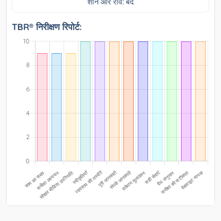
शनि और रवि: बंद
TBR® निरीक्षण रिपोर्ट: