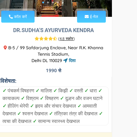
कॉल करें
ई-मेल
DR.SUDHA'S AYURVEDA KENDRA
(
4.8 स्कोर
)
B-5 / 99 Safdarjung Enclave, Near R.K. Khanna
Tennis Stadium,
Delhi DL 110029
दिशा
1990 से
विशेषता:
✓
पंचकर्म विषहरण
✓
मालिश
✓
किझी
✓
वस्ती
✓
धारा
✓
कायाकल्प
✓
विश्राम
✓
विषहरण
✓
दुल्हन और वजन घटाने
✓
हीलिंग थेरेपी
✓
हृदय और संचार देखभाल
✓
आमवाती
देखभाल
✓
श्वसन देखभाल
✓
तंत्रिका तंत्र की देखभाल
✓
त्वचा की देखभाल
✓
सामान्य स्वास्थ्य देखभाल