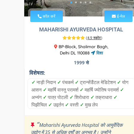
कॉल करें
ई-मेल
MAHARISHI AYURVEDA HOSPITAL
(
4.9 स्कोर
)
BP-Block, Shalimar Bagh,
Delhi DL 110088
दिशा
1999 से
विशेषता:
✓
नाड़ी निदान
✓
पंचकर्म
✓
ट्रान्सेंडैंटल मेडिटेशन
✓
योग
आसन
✓
महर्षि वास्तु परामर्श
✓
महर्षि ज्योतिष परामर्श
✓
अभ्यंग
✓
पात्र पोटली
✓
शिरोधारा
✓
तक्राधारा
✓
पिझीचिल
✓
उद्वर्तन
✓
वस्ती
✓
मुख लेप
“
Maharishi Ayurveda Hospital को आयुर्वेदिक
उद्योग में 35 से अधिक वर्षों का अनुभव है। उन्होंने