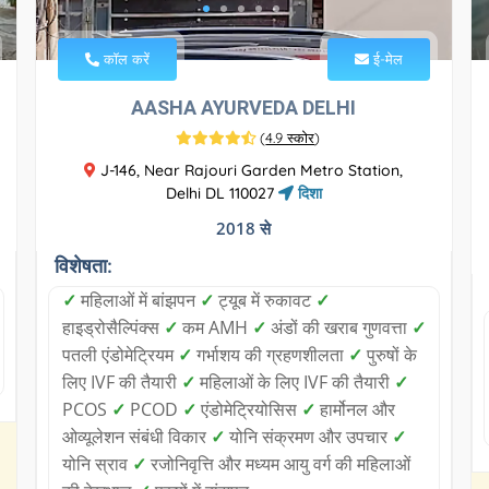
कॉल करें
ई-मेल
AASHA AYURVEDA DELHI
(
4.9 स्कोर
)
J-146, Near Rajouri Garden Metro Station,
Delhi DL 110027
दिशा
2018 से
विशेषता:
✓
महिलाओं में बांझपन
✓
ट्यूब में रुकावट
✓
हाइड्रोसैल्पिंक्स
✓
कम AMH
✓
अंडों की खराब गुणवत्ता
✓
पतली एंडोमेट्रियम
✓
गर्भाशय की ग्रहणशीलता
✓
पुरुषों के
लिए IVF की तैयारी
✓
महिलाओं के लिए IVF की तैयारी
✓
PCOS
✓
PCOD
✓
एंडोमेट्रियोसिस
✓
हार्मोनल और
ओव्यूलेशन संबंधी विकार
✓
योनि संक्रमण और उपचार
✓
योनि स्राव
✓
रजोनिवृत्ति और मध्यम आयु वर्ग की महिलाओं