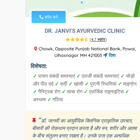
कॉल करें
DR. JANVI'S AYURVEDIC CLINIC
(
4.7 स्कोर
)
Chowk, Opposite Punjab National Bank, Powai,
Ulhasnagar MH 421003
दिशा
विशेषता:
✓
पाचन संबंधी समस्याएं
✓
एलर्जी संबंधी समस्याएं
✓
जोड़ों
और पीठ दर्द
✓
सर्दी
✓
खांसी
✓
पुरानी स्थितियां
✓
माइग्रेन
✓
गैस्ट्रिक रोग
✓
त्वचा रोग
✓
एलर्जिक राइनाइटिस
✓
अस्थमा
✓
गठिया
“
डॉ. जानवी का आयुर्वेदिक क्लिनिक प्राकृतिक उपचार,
बीमारी की रोकथाम प्रदान करता है और मन, शरीर और आत्मा
के बीच संतुलन बनाए रखता है। उनके पास एक अत्यधिक