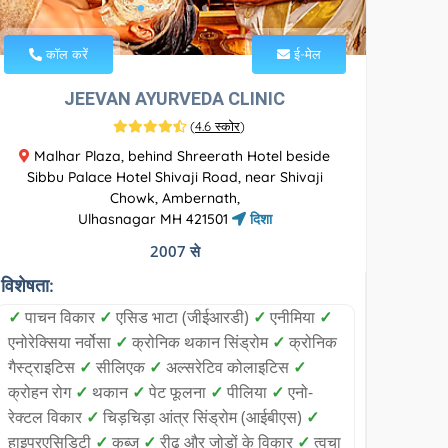
कॉल करें
ई-मेल
JEEVAN AYURVEDA CLINIC
(
4.6 स्कोर
)
Malhar Plaza, behind Shreerath Hotel beside
Sibbu Palace Hotel Shivaji Road, near Shivaji
Chowk, Ambernath,
Ulhasnagar MH 421501
दिशा
2007 से
विशेषता:
✓
पाचन विकार
✓
एसिड भाटा (जीईआरडी)
✓
एनीमिया
✓
एनोरेक्सिया नर्वोसा
✓
क्रोनिक थकान सिंड्रोम
✓
क्रोनिक
गैस्ट्राइटिस
✓
सीलिएक
✓
अल्सरेटिव कोलाइटिस
✓
क्रोहन रोग
✓
थकान
✓
पेट फूलना
✓
पीलिया
✓
एनो-
रेक्टल विकार
✓
चिड़चिड़ा आंत्र सिंड्रोम (आईबीएस)
✓
हाइपरएसिडिटी
✓
कब्ज
✓
रीढ़ और जोड़ों के विकार
✓
त्वचा