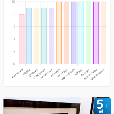
5
+
वर्ष