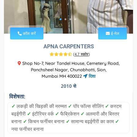
कॉल करें
ई-मेल
APNA CARPENTERS
(
4.7 स्कोर
)
Shop No-7, Near Tandel House, Cemetery Road,
Panchsheel Nagar, Chunabhatti, Sion,
Mumbai MH 400022
दिशा
2010 से
विशेषता:
✓
लकड़ी की खिड़की की मरम्मत
✓
पॉप फॉल्स सीलिंग
✓
कस्टम
बढ़ईगीरी
✓
इंटीरियर वर्क
✓
फैब्रिकेशन
✓
अलमारी और बिस्तर
बनाना
✓
किचन फर्नीचर बनाना
✓
सामान्य बढ़ईगीरी का काम
✓
नया फर्नीचर बनाना