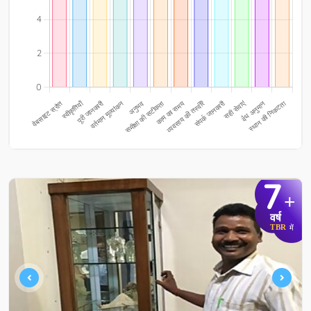
7
+
वर्ष
TBR
में