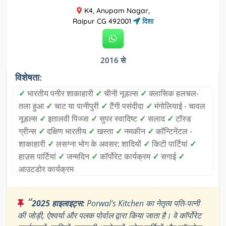
K4, Anupam Nagar,
Raipur CG 492001
दिशा
2016 से
विशेषता:
✓
भारतीय पनीर शाकाहारी
✓
चीनी नूडल्स
✓
क्लासिक हलचल-
तला हुआ
✓
चाट या पानीपुरी
✓
टैंगी पसंदीदा
✓
मंगोलियाई - चावल
नूडल्स
✓
इतालवी पिज्जा
✓
सुपर स्वादिष्ट
✓
सलाद
✓
टॉस्ड
ग्रीन्स
✓
दक्षिण भारतीय
✓
खस्ता
✓
नमकीन
✓
कॉन्टिनेंटल -
शाकाहारी
✓
लसग्ना भोग के अवसर: शादियों
✓
किटी पार्टियां
✓
हाउस पार्टियां
✓
जन्मदिन
✓
कॉर्पोरेट कार्यक्रम
✓
सगाई
✓
आउटडोर कार्यक्रम
“
2025 हाइलाइट्स:
Porwal's Kitchen का नेतृत्व पति-पत्नी
की जोड़ी, ऐश्वर्या और पलक पोर्वाल द्वारा किया जाता है। वे कॉर्पोरेट