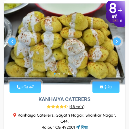
8
+
वर्ष
TBR
में
कॉल करें
ई-मेल
KANHAIYA CATERERS
(
4.8 स्कोर
)
Kanhaiya Caterers, Gayatri Nagar, Shankar Nagar,
C44,
Raipur CG 492001
दिशा