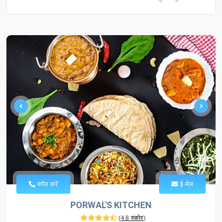
कॉल करें
ई-मेल
PORWAL'S KITCHEN
(
4.8 स्कोर
)