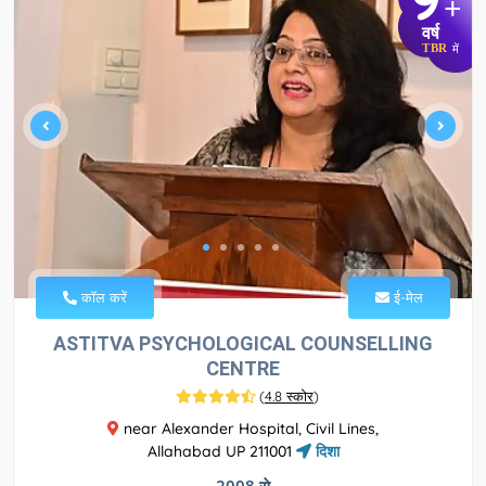
+
वर्ष
TBR
में
कॉल करें
ई-मेल
ASTITVA PSYCHOLOGICAL COUNSELLING
CENTRE
(
4.8 स्कोर
)
near Alexander Hospital, Civil Lines,
Allahabad UP 211001
दिशा
2008 से