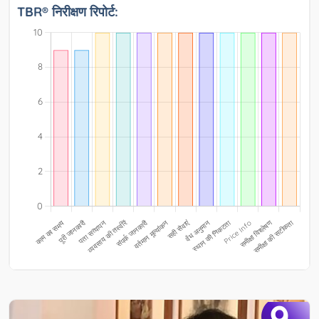
TBR® निरीक्षण रिपोर्ट:
9