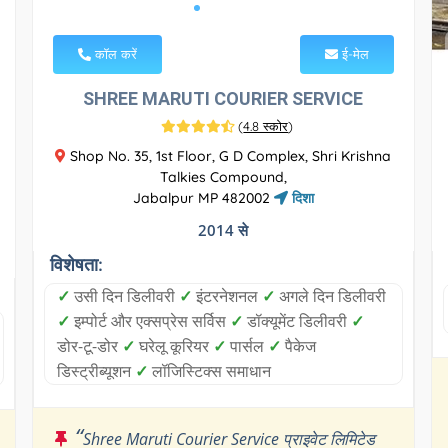
कॉल करें
ई-मेल
SHREE MARUTI COURIER SERVICE
(
4.8 स्कोर
)
Shop No. 35, 1st Floor, G D Complex, Shri Krishna
Talkies Compound,
Jabalpur MP 482002
दिशा
2014 से
विशेषता:
✓
उसी दिन डिलीवरी
✓
इंटरनेशनल
✓
अगले दिन डिलीवरी
✓
इम्पोर्ट और एक्सप्रेस सर्विस
✓
डॉक्यूमेंट डिलीवरी
✓
डोर-टू-डोर
✓
घरेलू कूरियर
✓
पार्सल
✓
पैकेज
डिस्ट्रीब्यूशन
✓
लॉजिस्टिक्स समाधान
“
Shree Maruti Courier Service प्राइवेट लिमिटेड