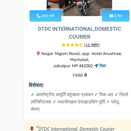
कॉल करें
ई-मेल
DTDC INTERNATIONAL,DOMESTIC
COURIER
(
4.8 स्कोर
)
Nagar Nigam Road, opp. Hotel Anushree,
Marhatal,
Jabalpur MP 482002
दिशा
1990 से
विशेषता:
✓
अंतर्राष्ट्रीय आपूर्ति श्रृंखला प्रबंधन
✓
पिक-अप
✓
रिवर्स
लॉजिस्टिक्स
✓
स्थानीयकृत वेयरहाउसिंग पूर्ति
✓
घरेलू
सेवाएं
“
DTDC International, Domestic Courier