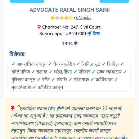
ADVOCATE RAFAL SINGH SAINI
(
4.8 स्कोर
)
Chamber No. 247, Civil Court,
Saharanpur UP 247001
दिशा
1994 से
विशेषता:
✓
आपराधिक कानून
✓
चेक बाउंसिंग
✓
सिविल सूट
✓
सिविल
✓
कोर्ट मैरिज
✓
तलाक
✓
घरेलू हिंसा
✓
परिवार
✓
उच्च न्यायालय
✓
मुस्लिम कानून
✓
पेटेंट
✓
संपत्ति
✓
ट्रेडमार्क
✓
कॉपीराइट
✓
मुकदमेबाजी
✓
कॉर्पोरेट कानून
“
एडवोकेट रफाल सिंह सैनी को वकालत करने का 32 साल से
अधिक का अनुभव है। वह इलाहाबाद उच्च न्यायालय, ऋण वसूली
न्यायाधिकरण (डीआरटी) इलाहाबाद, ऋण वसूली न्यायाधिकरण
देहरादून, जिला न्यायालय सहारनपुर, राष्ट्रीय कंपनी कानून
न्यायाधिकरण (एनसीएलटी) इलाहाबाद, उत्तराखंड उच्च न्यायालय और