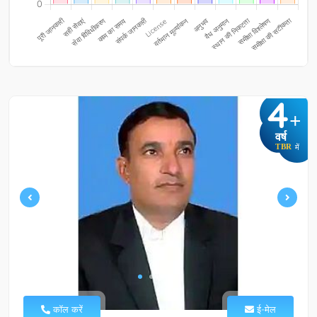
4
+
वर्ष
TBR
में
कॉल करें
ई-मेल