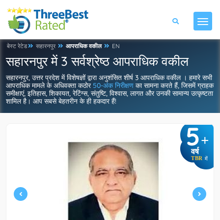
बेस्ट रेटेड
सहारनपुर
आपराधिक वकील
EN
सहारनपुर में 3 सर्वश्रेष्ठ आपराधिक वकील
सहारनपुर, उत्तर प्रदेश में विशेषज्ञों द्वारा अनुशंसित शीर्ष 3 आपराधिक वकील । हमारे सभी
आपराधिक मामले के अधिवक्ता कठोर
50-अंक निरीक्षण
का सामना करते हैं, जिसमें ग्राहक
समीक्षाएं, इतिहास, शिकायत, रेटिंग्स, संतुष्टि, विश्वास, लागत और उनकी सामान्य उत्कृष्टता
शामिल है। आप सबसे बेहतरीन के ही हकदार हैं!
5
+
वर्ष
TBR
में