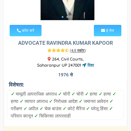
कॉल करें
ई-मेल
ADVOCATE RAVINDRA KUMAR KAPOOR
(
4.9 स्कोर
)
264, Civil Courts,
Saharanpur UP 247001
दिशा
1976 से
विशेषता:
✓
मामूली आपराधिक अपराध
✓
चोरी
✓
चोरी
✓
हत्या
✓
हत्या
✓
हत्या
✓
व्यापार अपराध
✓
निरोधक आदेश
✓
जमानत आवेदन
✓
परीक्षण
✓
अपील
✓
चेक बाउंस
✓
कोर्ट मैरिज
✓
घरेलू हिंसा
✓
परिवार कानून
✓
चिकित्सा लापरवाही