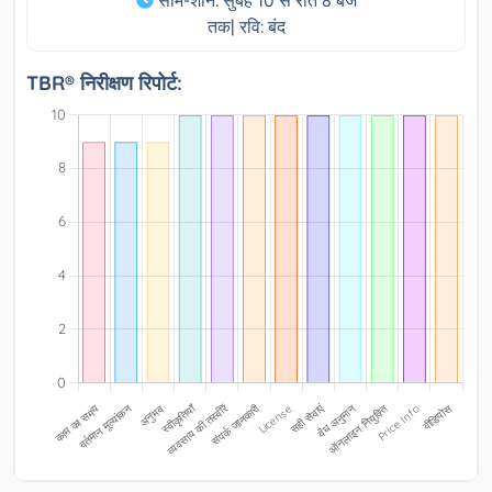
सोम-शनि: सुबह 10 से रात 8 बजे
तक| रवि: बंद
TBR® निरीक्षण रिपोर्ट: