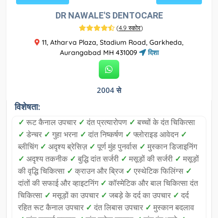
DR NAWALE'S DENTOCARE
(
4.9 स्कोर
)
11, Atharva Plaza, Stadium Road, Garkheda,
Aurangabad MH 431009
दिशा
2004 से
विशेषता:
✓
रूट कैनाल उपचार
✓
दंत प्रत्यारोपण
✓
बच्चों के दंत चिकित्सा
✓
डेन्चर
✓
गुहा भरना
✓
दांत निष्कर्षण
✓
फ्लोराइड आवेदन
✓
ब्लीचिंग
✓
अदृश्य ब्रेसिज़
✓
पूर्ण मुंह पुनर्वास
✓
मुस्कान डिजाइनिंग
✓
अदृश्य तकनीक
✓
बुद्धि दांत सर्जरी
✓
मसूड़ों की सर्जरी
✓
मसूड़ों
की वृद्धि चिकित्सा
✓
क्राउन और ब्रिज
✓
एस्थेटिक फिलिंग्स
✓
दांतों की सफाई और व्हाइटनिंग
✓
कॉस्मेटिक और बाल चिकित्सा दंत
चिकित्सा
✓
मसूड़ों का उपचार
✓
जबड़े के दर्द का उपचार
✓
दर्द
रहित रूट कैनाल उपचार
✓
दंत लिबास उपचार
✓
मुस्कान बदलाव