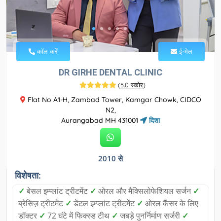
कॉल करें
ई-मेल
DR GIRHE DENTAL CLINIC
(
5.0 स्कोर
)
Flat No A1-H, Zambad Tower, Kamgar Chowk, CIDCO
N2,
Aurangabad MH 431001
दिशा
2010 से
विशेषता:
✓
बेसल इम्प्लांट ट्रीटमेंट
✓
ओरल और मैक्सिलोफेशियल सर्जन
✓
ब्रेसिज़ ट्रीटमेंट
✓
डेंटल इम्प्लांट ट्रीटमेंट
✓
ओरल कैंसर के लिए
डॉक्टर
✓
72 घंटे में फिक्स्ड टीथ
✓
जबड़े पुनर्निर्माण सर्जरी
✓