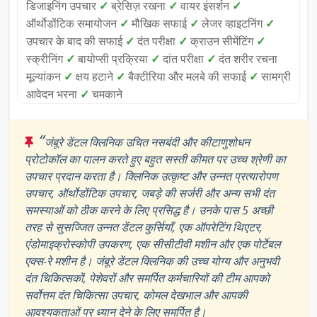
डिजाइनिंग उपचार
✓
ब्रेसिज़ रखना
✓
वायर इंसर्शन
✓
ऑर्थोडोंटिक समायोजन
✓
मौखिक सफाई
✓
लेजर व्हाइटनिंग
✓
उपचार के बाद की सफाई
✓
दंत परीक्षा
✓
क्राउन सीमेंटिंग
✓
स्क्रीनिंग
✓
बायोप्सी प्रक्रिया
✓
दांत परीक्षा
✓
दंत शरीर रचना
मूल्यांकन
✓
क्षय हटाने
✓
बैक्टीरिया और मलबे की सफाई
✓
सामग्री
आवेदन भरना
✓
चमकाने
“
जंबूरे डेंटल क्लिनिक उचित नसबंदी और कीटाणुशोधन
प्रोटोकॉल का पालन करते हुए बहुत सस्ती कीमत पर उच्च श्रेणी का
उपचार प्रदान करता है। क्लिनिक उत्कृष्ट और उन्नत प्रत्यारोपण
उपचार, ऑर्थोडोंटिक उपचार, जबड़े की सर्जरी और अन्य सभी दंत
समस्याओं को ठीक करने के लिए प्रसिद्ध है। उनके पास 5 अच्छी
तरह से सुसज्जित उन्नत डेंटल कुर्सियाँ, एक ऑपरेटिंग थिएटर,
एंडोमाइक्रोस्कोपी उपकरण, एक सीसीटीवी मशीन और एक पोर्टेबल
एक्स-रे मशीन है। जंबूरे डेंटल क्लिनिक की उच्च योग्य और अनुभवी
दंत चिकित्सकों, पेशेवरों और समर्पित कर्मचारियों की टीम आपको
सर्वोत्तम दंत चिकित्सा उपचार, कोमल देखभाल और आपकी
आवश्यकताओं पर ध्यान देने के लिए समर्पित है।