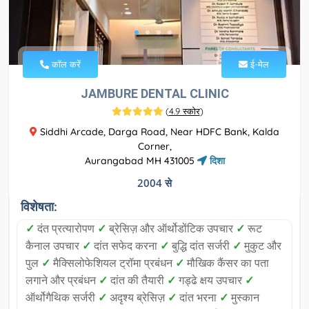
कॉल करें
ई-मेल
JAMBURE DENTAL CLINIC
(
4.9 स्कोर
)
Siddhi Arcade, Darga Road, Near HDFC Bank, Kalda
Corner,
Aurangabad MH 431005
दिशा
2004 से
विशेषता:
✓
दंत प्रत्यारोपण
✓
ब्रेसिज़ और ऑर्थोडोंटिक उपचार
✓
रूट
कैनाल उपचार
✓
दांत सफेद करना
✓
बुद्धि दांत सर्जरी
✓
मुकुट और
पुल
✓
मैक्सिलोफेशियल ट्रॉमा प्रबंधन
✓
मौखिक कैंसर का पता
लगाने और प्रबंधन
✓
दांत की तैयारी
✓
गड्ढे क्षय उपचार
✓
ऑर्थोगैथिक सर्जरी
✓
अदृश्य ब्रेसिज़
✓
दांत भरना
✓
मुस्कान