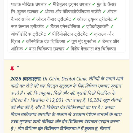
घातक मौखिक उपचार
✓
मैंडिबुलर ट्यूमर उपचार
✓
मुंह के कैंसर
नि: शुल्क उपचार
✓
ओरल और मैक्सिलोफेशियल सर्जरी
✓
ओरल
कैंसर सर्जन
✓
ओरल कैंसर ट्रीटमेंट
✓
ओरल ट्यूमर ट्रीटमेंट
✓
रूट कैनाल ट्रीटमेंट
✓
डेंटल एनेस्थीसिया
✓
एपिकोएक्टॉमी
✓
ऑर्थोडोंटिक ट्रीटमेंट
✓
पीरियोडोंटल ट्रीटमेंट
✓
क्राउन और
ब्रिज
✓
कॉस्मेटिक दंत चिकित्सा
✓
पूर्ण मुंह पुनर्वास
✓
डेन्चर और
आंशिक
✓
बाल चिकित्सा उपचार
✓
विशेष देखभाल दंत चिकित्सा
“
2026 हाइलाइट्स:
Dr Girhe Dental Clinic रोगियों के सामने आने
वाली दंत रोगों की एक विस्तृत श्रृंखला के लिए विभिन्न उपचार प्रदान
करते है। डॉ. विजयकुमार गिरहे और डॉ. प्राची गिरहे क्लिनिक के
डेंटिस्ट हैं। क्लिनिक ने 12,001 दांत बचाए हैं, 10,284 खुश रोगियों
की सेवा की है, और 2 विशेषज्ञ दंत चिकित्सकों का घर है। उनका
मिशन व्यक्तिगत बातचीत के माध्यम से उच्चतम पेशेवर मानकों के साथ
उच्च गुणवत्ता वाली मौखिक और दंत चिकित्सा देखभाल प्रदान करना
है। टीम विभिन्न दंत चिकित्सा विशिष्टताओं में कुशल है, जिसमें