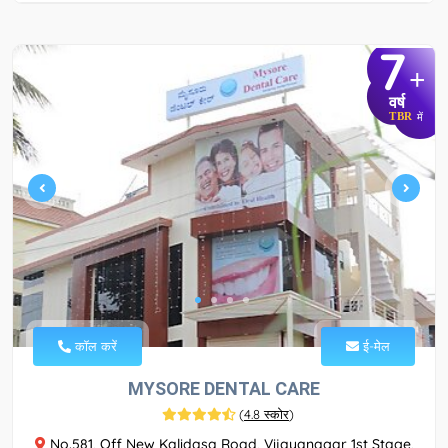
7
+
वर्ष
TBR
में
कॉल करें
ई-मेल
MYSORE DENTAL CARE
(
4.8 स्कोर
)
No.581, Off New Kalidasa Road, Vijayanagar 1st Stage,