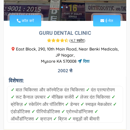
कॉल करें
ई-मेल
GURU DENTAL CLINIC
(
4.7 स्कोर
)
East Block, 290, 10th Main Road, Near Benki Medicals,
JP Nagar,
Mysore KA 570008
दिशा
2002 से
विशेषता:
✓
बाल चिकित्सा और कॉस्मेटिक दंत चिकित्सा
✓
दंत प्रत्यारोपण
✓
रूट कैनाल उपचार
✓
मौखिक सर्जरी
✓
लेजर दंत चिकित्सा
✓
ब्रेसिज़
✓
स्केलिंग और पॉलिशिंग
✓
डेन्चर
✓
स्माइल मेकओवर
✓
एंडोडोंटिक्स
✓
पीरियोडोंटिक्स
✓
प्रोस्थोडॉन्टिक्स
✓
ऑर्थोडॉन्टिक्स
✓
क्राउन
✓
ब्रिज
✓
मसूड़ों की बीमारी