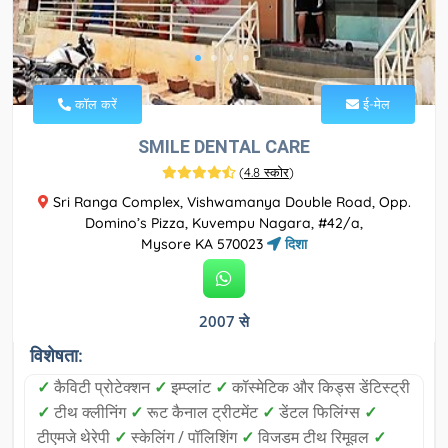
कॉल करें
ई-मेल
SMILE DENTAL CARE
(
4.8 स्कोर
)
Sri Ranga Complex, Vishwamanya Double Road, Opp.
Domino’s Pizza, Kuvempu Nagara, #42/a,
Mysore KA 570023
दिशा
2007 से
विशेषता:
✓
कैविटी प्रोटेक्शन
✓
इम्प्लांट
✓
कॉस्मेटिक और किड्स डेंटिस्ट्री
✓
टीथ क्लीनिंग
✓
रूट कैनाल ट्रीटमेंट
✓
डेंटल फिलिंग्स
✓
टीएमजे थेरेपी
✓
स्केलिंग / पॉलिशिंग
✓
विजडम टीथ रिमूवल
✓