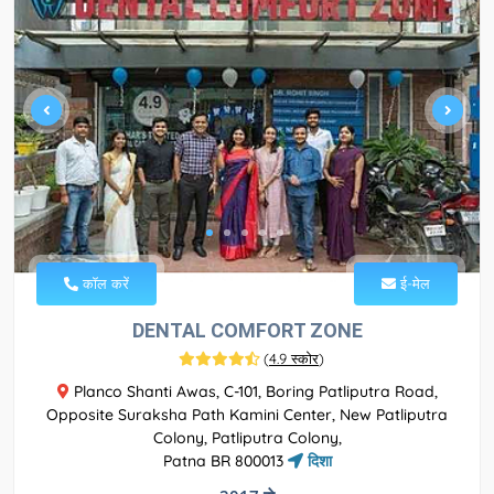
कॉल करें
ई-मेल
DENTAL COMFORT ZONE
(
4.9 स्कोर
)
Planco Shanti Awas, C-101, Boring Patliputra Road,
Opposite Suraksha Path Kamini Center, New Patliputra
Colony, Patliputra Colony,
Patna BR 800013
दिशा