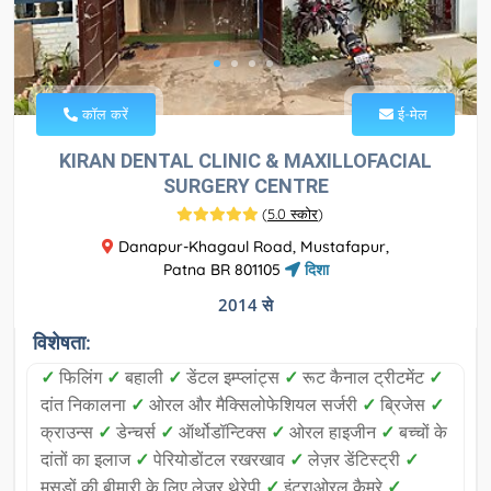
कॉल करें
ई-मेल
KIRAN DENTAL CLINIC & MAXILLOFACIAL
SURGERY CENTRE
(
5.0 स्कोर
)
Danapur-Khagaul Road, Mustafapur,
Patna BR 801105
दिशा
2014 से
विशेषता:
✓
फिलिंग
✓
बहाली
✓
डेंटल इम्प्लांट्स
✓
रूट कैनाल ट्रीटमेंट
✓
दांत निकालना
✓
ओरल और मैक्सिलोफेशियल सर्जरी
✓
ब्रिजेस
✓
क्राउन्स
✓
डेन्चर्स
✓
ऑर्थोडॉन्टिक्स
✓
ओरल हाइजीन
✓
बच्चों के
दांतों का इलाज
✓
पेरियोडोंटल रखरखाव
✓
लेज़र डेंटिस्ट्री
✓
मसूड़ों की बीमारी के लिए लेज़र थेरेपी
✓
इंट्राओरल कैमरे
✓