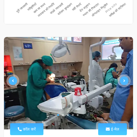
कॉल करें
ई-मेल