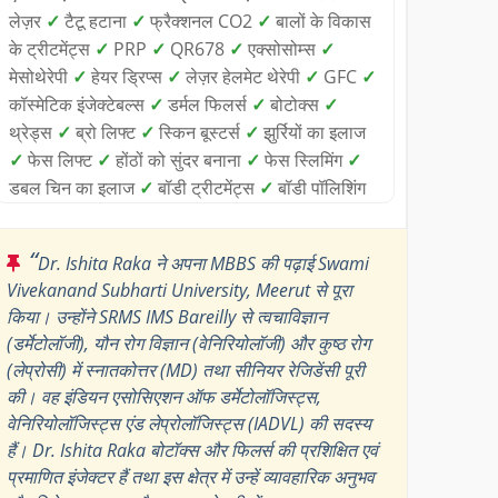
लेज़र
✓
टैटू हटाना
✓
फ्रैक्शनल CO2
✓
बालों के विकास
के ट्रीटमेंट्स
✓
PRP
✓
QR678
✓
एक्सोसोम्स
✓
मेसोथेरेपी
✓
हेयर ड्रिप्स
✓
लेज़र हेलमेट थेरेपी
✓
GFC
✓
कॉस्मेटिक इंजेक्टेबल्स
✓
डर्मल फिलर्स
✓
बोटोक्स
✓
थ्रेड्स
✓
ब्रो लिफ्ट
✓
स्किन बूस्टर्स
✓
झुर्रियों का इलाज
✓
फेस लिफ्ट
✓
होंठों को सुंदर बनाना
✓
फेस स्लिमिंग
✓
डबल चिन का इलाज
✓
बॉडी ट्रीटमेंट्स
✓
बॉडी पॉलिशिंग
“
Dr. Ishita Raka ने अपना MBBS की पढ़ाई Swami
Vivekanand Subharti University, Meerut से पूरा
किया। उन्होंने SRMS IMS Bareilly से त्वचाविज्ञान
(डर्मेटोलॉजी), यौन रोग विज्ञान (वेनिरियोलॉजी) और कुष्ठ रोग
(लेप्रोसी) में स्नातकोत्तर (MD) तथा सीनियर रेजिडेंसी पूरी
की। वह इंडियन एसोसिएशन ऑफ डर्मेटोलॉजिस्ट्स,
वेनिरियोलॉजिस्ट्स एंड लेप्रोलॉजिस्ट्स (IADVL) की सदस्य
हैं। Dr. Ishita Raka बोटॉक्स और फिलर्स की प्रशिक्षित एवं
प्रमाणित इंजेक्टर हैं तथा इस क्षेत्र में उन्हें व्यावहारिक अनुभव