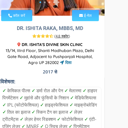
कॉल करें
ई-मेल
DR. ISHITA RAKA, MBBS, MD
(
4.8 स्कोर
)
DR. ISHITA'S DIVINE SKIN CLINIC
13/14, IIIrd Floor, Shanti Madhuban Plaza, Delhi
Gate Road, Adjacent to Pushpanjali Hospital,
Agra UP 282002
दिशा
2017 से
विशेषता:
✓
केमिकल पील्स
✓
डर्मा रोल और पेन
✓
मेलास्मा
✓
हाइपर
पिगमेंटेशन
✓
मुहांसे और फुंसियों के निशान
✓
मेडिफेशियल्स
✓
IPL (फोटोफेशियल)
✓
हाइड्रफेशियल
✓
माइक्रोब्लेडिंग
✓
तिल का इलाज
✓
स्किन टैग का इलाज
✓
लेज़र
ट्रीटमेंट्स
✓
लेज़र हेयर रिडक्शन
✓
फोटोफेशियल
✓
एंटी-
एजिंग लेज़र
✓
MNRF
✓
Q स्विच लेज़र
✓
पिगमेंटेशन