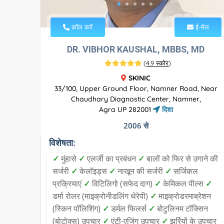
कॉल करें
ई-मेल
DR. VIBHOR KAUSHAL, MBBS, MD
(
4.9 स्कोर
)
SKINIC
33/100, Upper Ground Floor, Namner Road, Near
Chaudhary Diagnostic Center, Namner,
Agra UP 282001
दिशा
2006 से
विशेषता:
✓
मुंहासे
✓
एलर्जी का प्रबंधन
✓
बालों को फिर से उगाने की
सर्जरी
✓
केलॉइड्स
✓
नाखून की सर्जरी
✓
सर्जिकल
प्रक्रियाएं
✓
विटिलिगो (सफेद दाग)
✓
केमिकल पील्स
✓
डर्मा रोलर (माइक्रोनीडलिंग थेरेपी)
✓
माइक्रोडरमाब्रेशन
(स्किन पॉलिशिंग)
✓
डर्मल फिलर्स
✓
बोटुलिनम टॉक्सिन
(बोटोक्स) उपचार
✓
एंटी-एजिंग उपचार
✓
झुर्रियों के उपचार