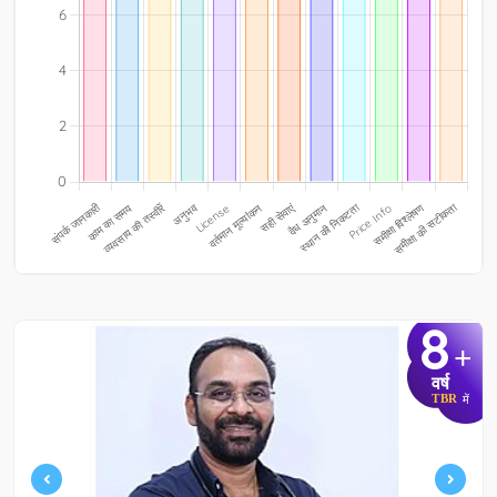
8
+
वर्ष
TBR
में