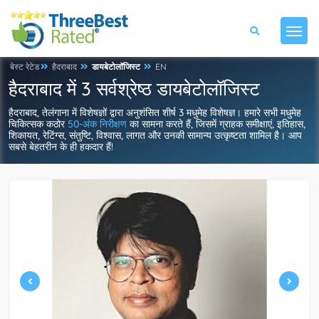
बेस्ट रेटेड
हैदराबाद
डायबेटोलॉजिस्ट
EN
हैदराबाद में 3 सर्वश्रेष्ठ डायबेटोलॉजिस्ट
हैदराबाद, तेलंगाना में विशेषज्ञों द्वारा अनुशंसित शीर्ष 3 मधुमेह विशेषज्ञ। हमारे सभी मधुमेह
चिकित्सक कठोर
50-अंक निरीक्षण
का सामना करते हैं, जिसमें ग्राहक समीक्षाएं, इतिहास,
शिकायत, रेटिंग्स, संतुष्टि, विश्वास, लागत और उनकी सामान्य उत्कृष्टता शामिल है। आप
सबसे बेहतरीन के ही हकदार हैं!