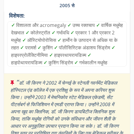
2005 से
विशेषता:
✓
विशालता और acromegaly
✓
उच्च रक्तचाप
✓
वार्षिक मधुमेह
देखभाल
✓
कोलेस्ट्रॉल
✓
गर्भावधि
✓
प्रकार 1 और प्रकार 2
मधुमेह
✓
ऑस्टियोपोरोसिस
✓
हार्मोन के उत्पादन से अधिक या के
तहत
✓
परामर्श
✓
कुशिंग
✓
पॉलीसिस्टिक अंडाशय सिंड्रोम
✓
हाइपरप्रोलैक्टिनीमिया
✓
हाइपरथायरायडिज्म
✓
हाइपोथायरायडिज्म
✓
कुशिंग सिंड्रोम
✓
गर्भकालीन मधुमेह
“
डॉ. जी किरण ने 2002 में चेन्नई के स्टेनली गवर्नमेंट मेडिकल
हॉस्पिटल एंड कॉलेज में एक प्रशिक्षु के रूप में अपना करियर शुरू
किया। उन्होंने 2003 में मेचनिकोव स्टेट मेडिकल एकेडमी, सेंट
पीटर्सबर्ग से फिजिशियन में एमडी प्राप्त किया। उन्होंने 2008 में
अपना खुद का क्लिनिक, डॉ. जी किरण डायबिटीज क्लिनिक शुरू
किया, ताकि मधुमेह रोगियों को उनके संविधान और जीवन शैली के
आधार पर अनुकूलित उपचार प्रदान किया जा सके। डॉ. जी किरण
विश्व स्तर पर प्रतिष्ठित दवा कंपनियों के लिए एक मेडिकल स्पीकर के