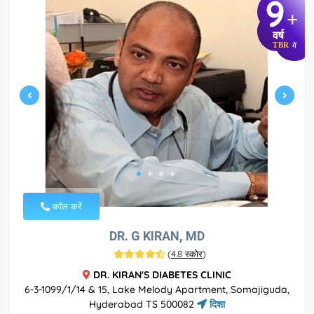
9
+
वर्ष
TBR
में
कॉल करें
DR. G KIRAN, MD
(
4.8 स्कोर
)
DR. KIRAN'S DIABETES CLINIC
6-3-1099/1/14 & 15, Lake Melody Apartment, Somajiguda,
Hyderabad TS 500082
दिशा