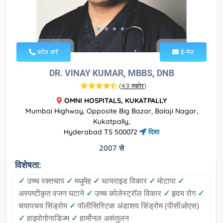
कॉल करें
ई-मेल
DR. VINAY KUMAR, MBBS, DNB
(
4.9 स्कोर
)
OMNI HOSPITALS, KUKATPALLY
Mumbai Highway, Opposite Big Bazar, Balaji Nagar,
Kukatpally,
Hyderabad TS 500072
दिशा
2007 से
विशेषता:
✓
उच्च रक्तचाप
✓
मधुमेह
✓
थायराइड विकार
✓
मोटापा
✓
अस्पष्टीकृत वजन घटाने
✓
उच्च कोलेस्ट्रॉल विकार
✓
हृदय रोग
✓
चयापचय सिंड्रोम
✓
पॉलीसिस्टिक अंडाशय सिंड्रोम (पीसीओएस)
✓
हाइपोगोनाडिज्म
✓
हार्मोनल असंतुलन