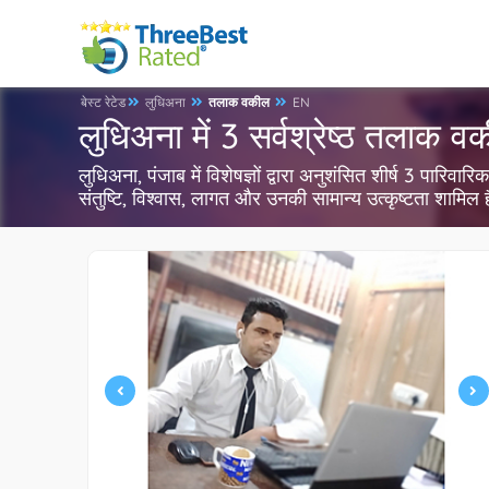
बेस्ट रेटेड
लुधिअना
तलाक वकील
EN
लुधिअना में 3 सर्वश्रेष्ठ तलाक व
लुधिअना, पंजाब में विशेषज्ञों द्वारा अनुशंसित शीर्ष 3 पा
संतुष्टि, विश्वास, लागत और उनकी सामान्य उत्कृष्टता शामिल