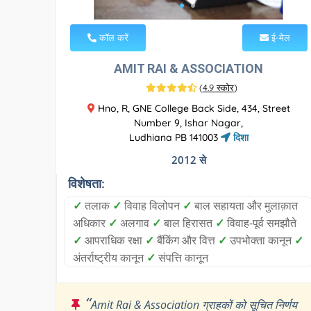
कॉल करें
ई-मेल
AMIT RAI & ASSOCIATION
(
4.9 स्कोर
)
Hno, R, GNE College Back Side, 434, Street
Number 9, Ishar Nagar,
Ludhiana PB 141003
दिशा
2012 से
विशेषता:
✓
तलाक
✓
विवाह विलोपन
✓
बाल सहायता और मुलाक़ात
अधिकार
✓
अलगाव
✓
बाल हिरासत
✓
विवाह-पूर्व समझौते
✓
आपराधिक रक्षा
✓
बैंकिंग और वित्त
✓
उपभोक्ता कानून
✓
अंतर्राष्ट्रीय कानून
✓
संपत्ति कानून
“
Amit Rai & Association ग्राहकों को सूचित निर्णय