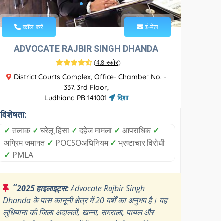
कॉल करें
ई-मेल
ADVOCATE RAJBIR SINGH DHANDA
(
4.8 स्कोर
)
District Courts Complex, Office- Chamber No. -
337, 3rd Floor,
Ludhiana PB 141001
दिशा
विशेषता:
✓
तलाक
✓
घरेलू हिंसा
✓
दहेज मामला
✓
आपराधिक
✓
अग्रिम जमानत
✓
POCSOअधिनियम
✓
भ्रष्टाचार विरोधी
✓
PMLA
“
2025 हाइलाइट्स:
Advocate Rajbir Singh
Dhanda के पास कानूनी क्षेत्र में 20 वर्षों का अनुभव है। वह
लुधियाना की जिला अदालतों, खन्ना, समराला, पायल और