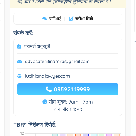
”
था, और वे जिला बार एसोसिएशन लुधियाना के सदस्य हैं।
समीक्षाएं
समीक्षा लिखे
|
संपर्क करें:
परामर्श अनुसूची
advocatenitinarora@gmail.com
ludhianalawyer.com
095921 19999
सोम-शुक्र: 9am - 7pm
शनि और रवि: बंद
TBR® निरीक्षण रिपोर्ट: