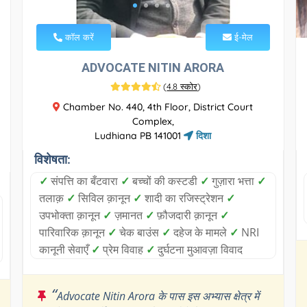
कॉल करें
ई-मेल
ADVOCATE NITIN ARORA
(
4.8 स्कोर
)
Chamber No. 440, 4th Floor, District Court
Complex,
Ludhiana PB 141001
दिशा
विशेषता:
✓
संपत्ति का बँटवारा
✓
बच्चों की कस्टडी
✓
गुज़ारा भत्ता
✓
तलाक़
✓
सिविल क़ानून
✓
शादी का रजिस्ट्रेशन
✓
उपभोक्ता क़ानून
✓
ज़मानत
✓
फ़ौजदारी क़ानून
✓
पारिवारिक क़ानून
✓
चेक बाउंस
✓
दहेज के मामले
✓
NRI
कानूनी सेवाएँ
✓
प्रेम विवाह
✓
दुर्घटना मुआवज़ा विवाद
“
Advocate Nitin Arora के पास इस अभ्यास क्षेत्र में