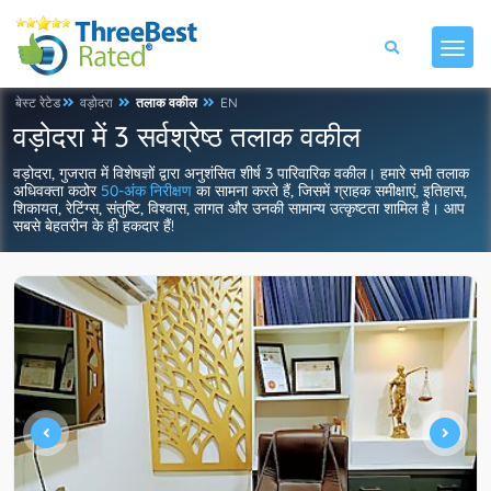
बेस्ट रेटेड
वड़ोदरा
तलाक वकील
EN
वड़ोदरा में 3 सर्वश्रेष्ठ तलाक वकील
वड़ोदरा, गुजरात में विशेषज्ञों द्वारा अनुशंसित शीर्ष 3 पारिवारिक वकील। हमारे सभी तलाक
अधिवक्ता कठोर
50-अंक निरीक्षण
का सामना करते हैं, जिसमें ग्राहक समीक्षाएं, इतिहास,
शिकायत, रेटिंग्स, संतुष्टि, विश्वास, लागत और उनकी सामान्य उत्कृष्टता शामिल है। आप
सबसे बेहतरीन के ही हकदार हैं!