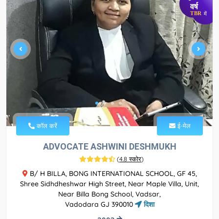
वर्ष
TBR
में
कॉल करें
ई-मेल
ADVOCATE ASHWINI DESHMUKH
(
4.8 स्कोर
)
B/ H BILLA, BONG INTERNATIONAL SCHOOL, GF 45,
Shree Sidhdheshwar High Street, Near Maple Villa, Unit,
Near Billa Bong School, Vadsar,
Vadodara GJ 390010
दिशा