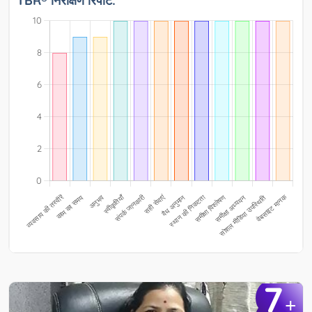
TBR® निरीक्षण रिपोर्ट:
7
+