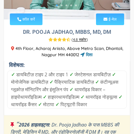
कॉल करें
ई-मेल
DR. POOJA JADHAO, MBBS, MD, DM
(
4.8 स्कोर
)
4th Floor, Acharaj Ariisto, Above Metro Scan, Dhantoli,
Nagpur MH 440012
दिशा
विशेषता:
✓
डायबिटीज़ टाइप 2 और टाइप 1
✓
जेस्टेशनल डायबिटीज़
✓
मोनोजेनिक डायबिटीज़
✓
पैंक्रियाटिक डायबिटीज़
✓
कंटीन्यूअस
ग्लूकोज़ मॉनिटरिंग और इंसुलिन पंप
✓
थायरॉइड विकार –
हाइपोथायरॉइडिज़्म
✓
हाइपरथायरॉइडिज़्म
✓
थायरॉइड नोड्यूल्स
✓
थायरॉइड कैंसर
✓
मोटापा
✓
पिट्यूटरी विकार
“
2026 हाइलाइट्स:
Dr. Pooja Jadhao के पास MBBS की
डिग्री, मेडिसिन में MD, और एंडोक्रिनोलॉजी में DM है। वह एक