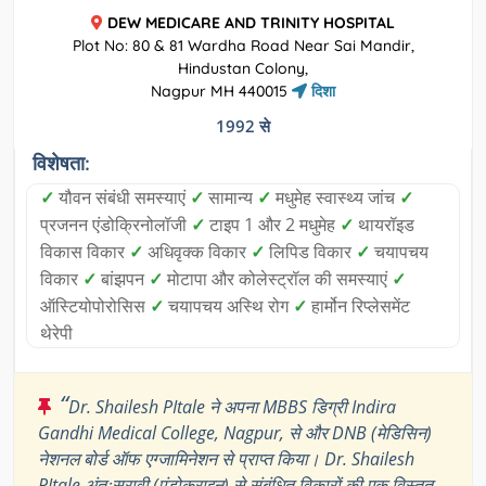
DEW MEDICARE AND TRINITY HOSPITAL
Plot No: 80 & 81 Wardha Road Near Sai Mandir,
Hindustan Colony,
Nagpur MH 440015
दिशा
1992 से
विशेषता:
✓
यौवन संबंधी समस्याएं
✓
सामान्य
✓
मधुमेह स्वास्थ्य जांच
✓
प्रजनन एंडोक्रिनोलॉजी
✓
टाइप 1 और 2 मधुमेह
✓
थायरॉइड
विकास विकार
✓
अधिवृक्क विकार
✓
लिपिड विकार
✓
चयापचय
विकार
✓
बांझपन
✓
मोटापा और कोलेस्ट्रॉल की समस्याएं
✓
ऑस्टियोपोरोसिस
✓
चयापचय अस्थि रोग
✓
हार्मोन रिप्लेसमेंट
थेरेपी
“
Dr. Shailesh PItale ने अपना MBBS डिग्री Indira
Gandhi Medical College, Nagpur, से और DNB (मेडिसिन)
नेशनल बोर्ड ऑफ एग्जामिनेशन से प्राप्त किया। Dr. Shailesh
PItale अंतःस्रावी (एंडोक्राइन) से संबंधित विकारों की एक विस्तृत