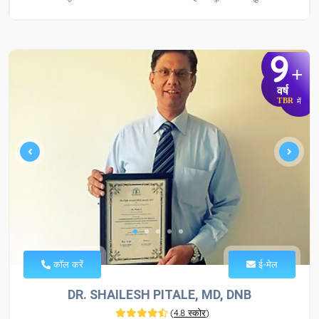
9
+
वर्ष
TBR
में
कॉल करें
ई-मेल
DR. SHAILESH PITALE, MD, DNB
(
4.8 स्कोर
)