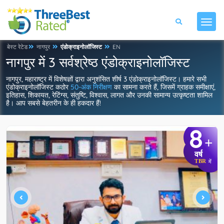
बेस्ट रेटेड
नागपुर
एंडोक्राइनोलॉजिस्ट
EN
नागपुर में 3 सर्वश्रेष्ठ एंडोक्राइनोलॉजिस्ट
नागपुर, महाराष्ट्र में विशेषज्ञों द्वारा अनुशंसित शीर्ष 3 एंडोक्राइनोलॉजिस्ट। हमारे सभी
एंडोक्राइनोलॉजिस्ट कठोर
50-अंक निरीक्षण
का सामना करते हैं, जिसमें ग्राहक समीक्षाएं,
इतिहास, शिकायत, रेटिंग्स, संतुष्टि, विश्वास, लागत और उनकी सामान्य उत्कृष्टता शामिल
है। आप सबसे बेहतरीन के ही हकदार हैं!
8
+
वर्ष
TBR
में