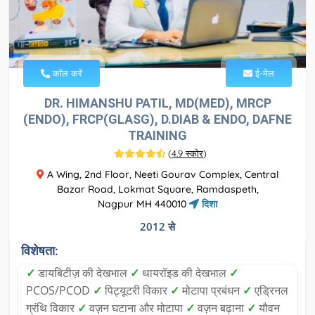
कॉल करें
ई-मेल
DR. HIMANSHU PATIL, MD(MED), MRCP
(ENDO), FRCP(GLASG), D.DIAB & ENDO, DAFNE
TRAINING
(
4.9 स्कोर
)
A Wing, 2nd Floor, Neeti Gourav Complex, Central
Bazar Road, Lokmat Square, Ramdaspeth,
Nagpur MH 440010
दिशा
2012 से
विशेषता:
✓
डायबिटीज़ की देखभाल
✓
थायरॉइड की देखभाल
✓
PCOS/PCOD
✓
पिट्यूटरी विकार
✓
मोटापा प्रबंधन
✓
एड्रिनल
ग्रंथि विकार
✓
वज़न घटाना और मोटापा
✓
वज़न बढ़ाना
✓
यौवन