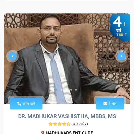
4
+
वर्ष
TBR
में
कॉल करें
ई-मेल
DR. MADHUKAR VASHISTHA, MBBS, MS
(
4.9 स्कोर
)
MADHUKARS ENT CURE