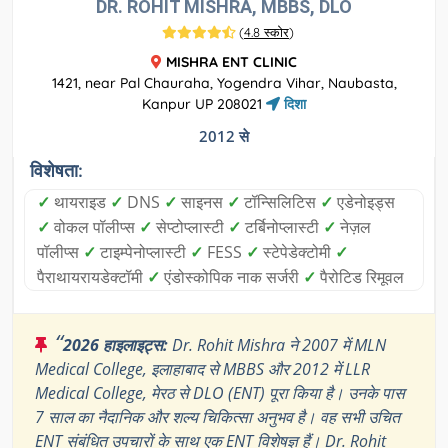
DR. ROHIT MISHRA, MBBS, DLO
(
4.8 स्कोर
)
MISHRA ENT CLINIC
1421, near Pal Chauraha, Yogendra Vihar, Naubasta,
Kanpur UP 208021
दिशा
2012 से
विशेषता:
✓
थायराइड
✓
DNS
✓
साइनस
✓
टॉन्सिलिटिस
✓
एडेनोइड्स
✓
वोकल पॉलीप्स
✓
सेप्टोप्लास्टी
✓
टर्बिनोप्लास्टी
✓
नेज़ल
पॉलीप्स
✓
टाइम्पेनोप्लास्टी
✓
FESS
✓
स्टेपेडेक्टोमी
✓
पैराथायरायडेक्टॉमी
✓
एंडोस्कोपिक नाक सर्जरी
✓
पैरोटिड रिमूवल
“
2026 हाइलाइट्स:
Dr. Rohit Mishra ने 2007 में MLN
Medical College, इलाहाबाद से MBBS और 2012 में LLR
Medical College, मेरठ से DLO (ENT) पूरा किया है। उनके पास
7 साल का नैदानिक और शल्य चिकित्सा अनुभव है। वह सभी उचित
ENT संबंधित उपचारों के साथ एक ENT विशेषज्ञ हैं। Dr. Rohit