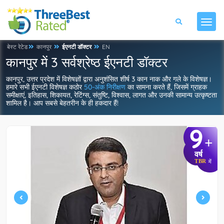
बेस्ट रेटेड
कानपुर
ईएनटी डॉक्टर
EN
कानपुर में 3 सर्वश्रेष्ठ ईएनटी डॉक्टर
कानपुर, उत्तर प्रदेश में विशेषज्ञों द्वारा अनुशंसित शीर्ष 3 कान नाक और गले के विशेषज्ञ।
हमारे सभी ईएनटी विशेषज्ञ कठोर
50-अंक निरीक्षण
का सामना करते हैं, जिसमें ग्राहक
समीक्षाएं, इतिहास, शिकायत, रेटिंग्स, संतुष्टि, विश्वास, लागत और उनकी सामान्य उत्कृष्टता
शामिल है। आप सबसे बेहतरीन के ही हकदार हैं!
9
+
वर्ष
TBR
में