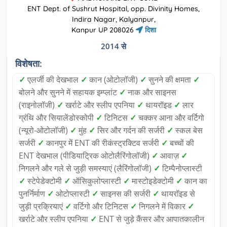
ENT Dept. of Sushrut Hospital, opp. Divinity Homes,
Indira Nagar, Kalyanpur,
Kanpur UP 208026
दिशा
2014 से
विशेषता:
✓
एलर्जी की देखभाल
✓
कान (ओटोलॉजी)
✓
सुनने की क्षमता
✓
बोलने और सुनने में सहायक इम्प्लांट
✓
नाक और साइनस
(राइनोलॉजी)
✓
खर्राटे और स्लीप एपनिया
✓
थायरॉइड
✓
लार
ग्रंथि और सियालेंडोस्कोपी
✓
टिनिटस
✓
चक्कर आना और वर्टिगो
(न्यूरो-ओटोलॉजी)
✓
मुंह
✓
सिर और गर्दन की सर्जरी
✓
स्कल बेस
सर्जरी
✓
कानपुर में ENT की रीकंस्ट्रक्टिव सर्जरी
✓
बच्चों की
ENT देखभाल (पीडियाट्रिक ओटोलैरिंगोलॉजी)
✓
आवाज़
✓
निगलने और गले से जुड़ी समस्याएं (लैरिंगोलॉजी)
✓
टिम्पैनोप्लास्टी
✓
स्टेपेडेक्टोमी
✓
ऑसिकुलोप्लास्टी
✓
मास्टोइडेक्टोमी
✓
कान का
पुनर्निर्माण
✓
ओटोप्लास्टी
✓
साइनस की सर्जरी
✓
थायरॉइड से
जुड़ी प्रक्रियाएं
✓
वर्टिगो और टिनिटस
✓
निगलने में विकार
✓
खर्राटे और स्लीप एपनिया
✓
ENT से जुड़े कैंसर और आपातकालीन