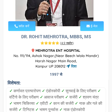
कॉल करें
ई-मेल
DR. ROHIT MEHROTRA, MBBS, MS
(
4.9 स्कोर
)
MEHROTRA ENT HOSPITAL
No. 111/114, Ashok Nagar,(Near Beech Wala Mandir)
Harsh Nagar Main Road,
Kanpur UP 208012
दिशा
1997 से
विशेषता:
✓
कर्णावत प्रत्यारोपण
✓
एंडोस्कोपी
✓
सुनवाई के लिए परीक्षण
✓
वर्टिगो के लिए परीक्षण
✓
आवाज परीक्षण
✓
सर्जरी
✓
श्रवण यंत्र
✓
भाषण चिकित्सा
✓
एवीटी
✓
कान की सर्जरी
✓
नाक और गले की
सर्जरी
✓
टिनिटस
✓
भाषण पुनर्वास
✓
नाक एंडोस्कोपी