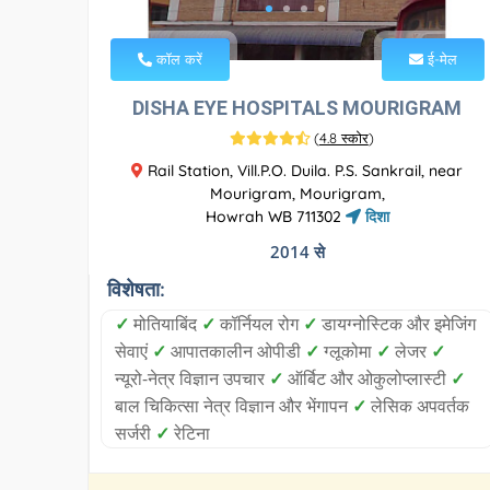
कॉल करें
ई-मेल
DISHA EYE HOSPITALS MOURIGRAM
(
4.8 स्कोर
)
Rail Station, Vill.P.O. Duila. P.S. Sankrail, near
Mourigram, Mourigram,
Howrah WB 711302
दिशा
2014 से
विशेषता:
✓
मोतियाबिंद
✓
कॉर्नियल रोग
✓
डायग्नोस्टिक और इमेजिंग
सेवाएं
✓
आपातकालीन ओपीडी
✓
ग्लूकोमा
✓
लेजर
✓
न्यूरो-नेत्र विज्ञान उपचार
✓
ऑर्बिट और ओकुलोप्लास्टी
✓
बाल चिकित्सा नेत्र विज्ञान और भेंगापन
✓
लेसिक अपवर्तक
सर्जरी
✓
रेटिना