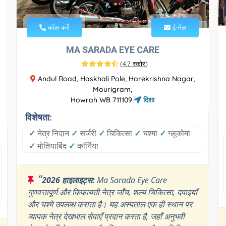
कॉल करें
ई-मेल
MA SARADA EYE CARE
(
4.7 स्कोर
)
Andul Road, Haskhali Pole, Harekrishna Nagar,
Mourigram,
Howrah WB 711109
दिशा
विशेषता:
✓
नेत्र निदान
✓
सर्जरी
✓
चिकित्सा
✓
चश्मा
✓
ग्लूकोमा
✓
मोतियाबिंद
✓
कॉर्निया
“
2026 हाइलाइट्स:
Ma Sarada Eye Care
गुणवत्तापूर्ण और किफायती नेत्र जाँच, शल्य चिकित्सा, दवाइयाँ
और चश्मे उपलब्ध कराता है। यह अस्पताल एक ही स्थान पर
व्यापक नेत्र देखभाल सेवाएँ प्रदान करता है, जहाँ अनुभवी