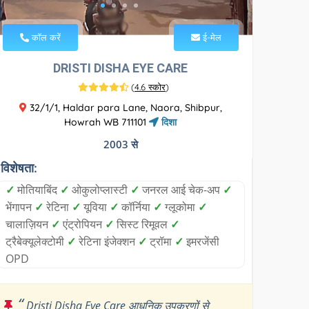
कॉल करें
ई-मेल
DRISTI DISHA EYE CARE
(
4.6 स्कोर
)
32/1/1, Haldar para Lane, Naora, Shibpur,
Howrah WB 711101
दिशा
2003 से
विशेषता:
✓
मोतियाबिंद
✓
ओकुलोप्लास्टी
✓
जनरल आई चेक-अप
✓
भेंगापन
✓
रेटिना
✓
यूविया
✓
कॉर्निया
✓
ग्लूकोमा
✓
चालाज़ियन
✓
एंट्रोपियन
✓
सिस्ट रिमूवल
✓
ट्रैबेक्यूलेक्टोमी
✓
रेटिना इंजेक्शन
✓
ट्रॉमा
✓
इमरजेंसी
OPD
“
Dristi Disha Eye Care आधुनिक उपकरणों से