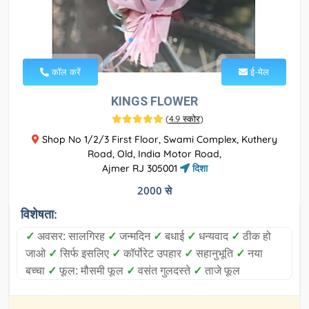
कॉल करें
ई-मेल
KINGS FLOWER
(
4.9 स्कोर
)
Shop No 1/2/3 First Floor, Swami Complex, Kuthery
Road, Old, India Motor Road,
Ajmer RJ 305001
दिशा
2000 से
विशेषता:
✓
अवसर: सालगिरह
✓
जन्मदिन
✓
बधाई
✓
धन्यवाद
✓
ठीक हो
जाओ
✓
सिर्फ इसलिए
✓
कॉर्पोरेट उपहार
✓
सहानुभूति
✓
नया
बच्चा
✓
फूल: मौसमी फूल
✓
वसंत गुलदस्ते
✓
ताजे फूल