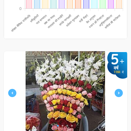
5
+
वर्ष
TBR
में