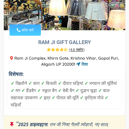
कॉल करें
RAM JI GIFT GALLERY
(
4.8 स्कोर
)
Ram Ji Complex, Khirni Gate, Krishna Vihar, Gopal Puri,
Aligarh UP 202001
दिशा
विशेषता:
✓
खिलौने
✓
कार
✓
बिजली
✓
दीवार घड़ियां
✓
भगवान की मूर्तियां
✓
मग
✓
हैंडबैग
✓
स्कूल बैग
✓
बेबी बैग
✓
दुल्हन चूड़ा
✓
बाल
सहायक उपकरण
✓
इत्र
✓
पीतल की मूर्ति
✓
कृत्रिम पौधे
✓
घड़ियाँ
“
2025 हाइलाइट्स:
राम जी गिफ्ट गैलरी त्योहारों, नए साल,