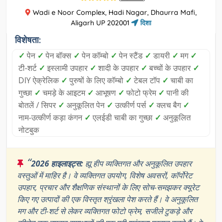
Wadi e Noor Complex, Hadi Nagar, Dhaurra Mafi,
Aligarh UP 202001
दिशा
विशेषता:
✓
पेन
✓
पेन बॉक्स
✓
पेन कॉम्बो
✓
पेन स्टैंड
✓
डायरी
✓
मग
✓
टी-शर्ट
✓
इस्लामी उपहार
✓
शादी के उपहार
✓
बच्चों के उपहार
✓
DIY ऐक्रेलिक
✓
पुरुषों के लिए कॉम्बो
✓
टेबल टॉप
✓
चाबी का
गुच्छा
✓
चमड़े के आइटम
✓
आभूषण
✓
फोटो फ्रेम
✓
पानी की
बोतलें / सिपर
✓
अनुकूलित पेन
✓
उत्कीर्ण पर्स
✓
क्लच बैग
✓
नाम-उत्कीर्ण कड़ा कंगन
✓
एलईडी चाबी का गुच्छा
✓
अनुकूलित
नोटबुक
“
2026 हाइलाइट्स:
ह्यू हीप व्यक्तिगत और अनुकूलित उपहार
वस्तुओं में माहिर है। वे व्यक्तिगत उपयोग, विशेष अवसरों, कॉर्पोरेट
उपहार, प्रचार और शैक्षणिक संस्थानों के लिए सोच-समझकर क्यूरेट
किए गए उत्पादों की एक विस्तृत श्रृंखला पेश करते हैं। वे अनुकूलित
मग और टी-शर्ट से लेकर व्यक्तिगत फोटो फ्रेम, सजीले टुकड़े और