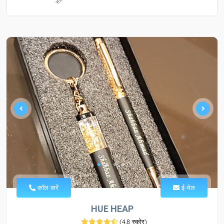
कॉल करें
ई-मेल
HUE HEAP
(
4.8 स्कोर
)