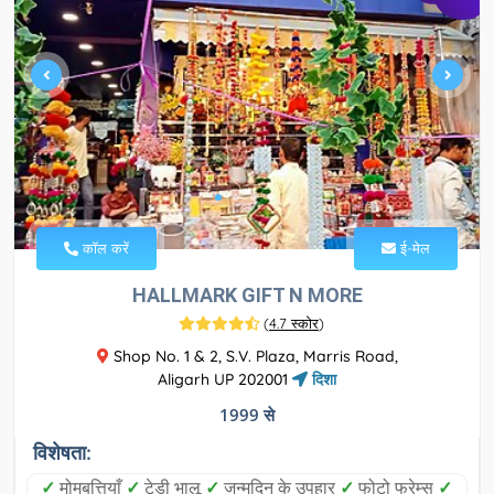
कॉल करें
ई-मेल
HALLMARK GIFT N MORE
(
4.7 स्कोर
)
Shop No. 1 & 2, S.V. Plaza, Marris Road,
Aligarh UP 202001
दिशा
1999 से
विशेषता:
✓
मोमबत्तियाँ
✓
टेडी भालू
✓
जन्मदिन के उपहार
✓
फोटो फ्रेम्स
✓