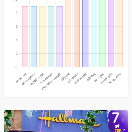
7
+
वर्ष
TBR
में