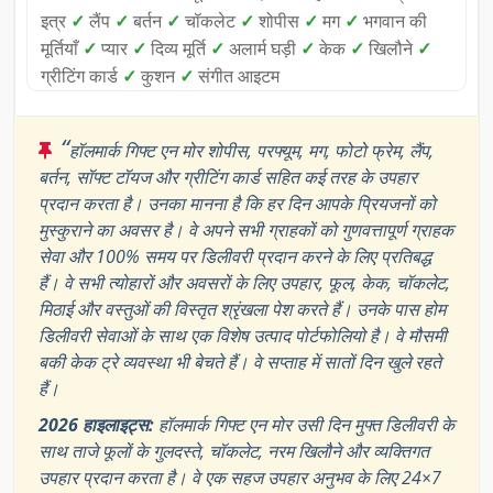
इत्र
✓
लैंप
✓
बर्तन
✓
चॉकलेट
✓
शोपीस
✓
मग
✓
भगवान की
मूर्तियाँ
✓
प्यार
✓
दिव्य मूर्ति
✓
अलार्म घड़ी
✓
केक
✓
खिलौने
✓
ग्रीटिंग कार्ड
✓
कुशन
✓
संगीत आइटम
“
हॉलमार्क गिफ्ट एन मोर शोपीस, परफ्यूम, मग, फोटो फ्रेम, लैंप,
बर्तन, सॉफ्ट टॉयज और ग्रीटिंग कार्ड सहित कई तरह के उपहार
प्रदान करता है। उनका मानना है कि हर दिन आपके प्रियजनों को
मुस्कुराने का अवसर है। वे अपने सभी ग्राहकों को गुणवत्तापूर्ण ग्राहक
सेवा और 100% समय पर डिलीवरी प्रदान करने के लिए प्रतिबद्ध
हैं। वे सभी त्योहारों और अवसरों के लिए उपहार, फूल, केक, चॉकलेट,
मिठाई और वस्तुओं की विस्तृत श्रृंखला पेश करते हैं। उनके पास होम
डिलीवरी सेवाओं के साथ एक विशेष उत्पाद पोर्टफोलियो है। वे मौसमी
बकी केक ट्रे व्यवस्था भी बेचते हैं। वे सप्ताह में सातों दिन खुले रहते
हैं।
2026 हाइलाइट्स:
हॉलमार्क गिफ्ट एन मोर उसी दिन मुफ्त डिलीवरी के
साथ ताजे फूलों के गुलदस्ते, चॉकलेट, नरम खिलौने और व्यक्तिगत
उपहार प्रदान करता है। वे एक सहज उपहार अनुभव के लिए 24×7