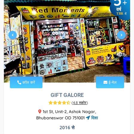
+
वर्ष
TBR
में
कॉल करें
ई-मेल
GIFT GALORE
(
4.8 स्कोर
)
1st St, Unit-2, Ashok Nagar,
Bhubaneswar OD 751001
दिशा
2016 से