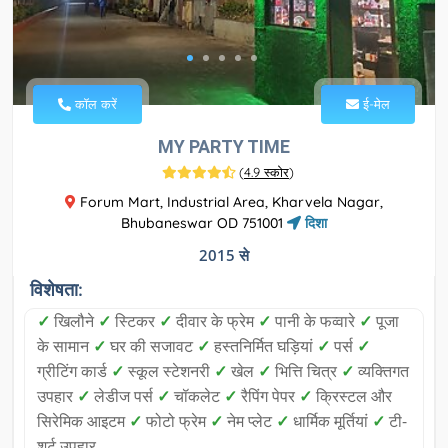
कॉल करें
ई-मेल
MY PARTY TIME
(
4.9 स्कोर
)
Forum Mart, Industrial Area, Kharvela Nagar,
Bhubaneswar OD 751001
दिशा
2015 से
विशेषता:
✓
खिलौने
✓
स्टिकर
✓
दीवार के फ्रेम
✓
पानी के फव्वारे
✓
पूजा
के सामान
✓
घर की सजावट
✓
हस्तनिर्मित घड़ियां
✓
पर्स
✓
ग्रीटिंग कार्ड
✓
स्कूल स्टेशनरी
✓
खेल
✓
भित्ति चित्र
✓
व्यक्तिगत
उपहार
✓
लेडीज पर्स
✓
चॉकलेट
✓
रैपिंग पेपर
✓
क्रिस्टल और
सिरेमिक आइटम
✓
फोटो फ्रेम
✓
नेम प्लेट
✓
धार्मिक मूर्तियां
✓
टी-
शर्ट उपहार