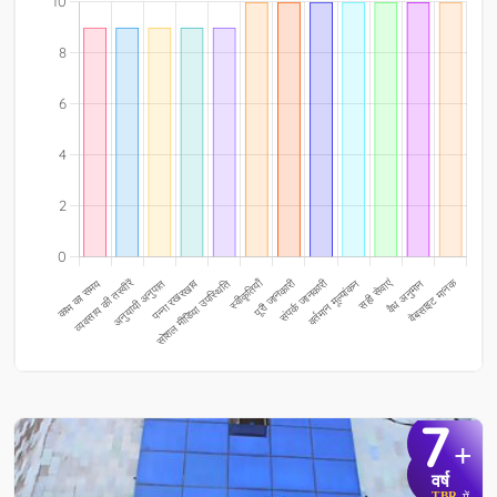
7
+
वर्ष
TBR