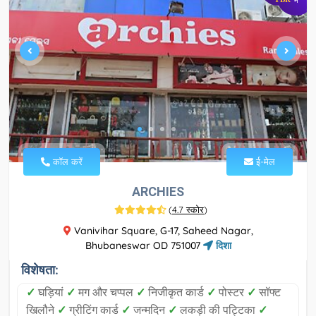
में
कॉल करें
ई-मेल
ARCHIES
(
4.7 स्कोर
)
Vanivihar Square, G-17, Saheed Nagar,
Bhubaneswar OD 751007
दिशा
विशेषता:
✓
घड़ियां
✓
मग और चप्पल
✓
निजीकृत कार्ड
✓
पोस्टर
✓
सॉफ्ट
खिलौने
✓
ग्रीटिंग कार्ड
✓
जन्मदिन
✓
लकड़ी की पट्टिका
✓