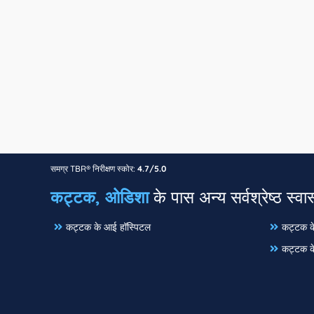
समग्र TBR® निरीक्षण स्कोर:
4.7/5.0
कट्टक, ओडिशा
के पास अन्य सर्वश्रेष्ठ स्वास
कट्टक के आई हॉस्पिटल
कट्टक के
कट्टक के