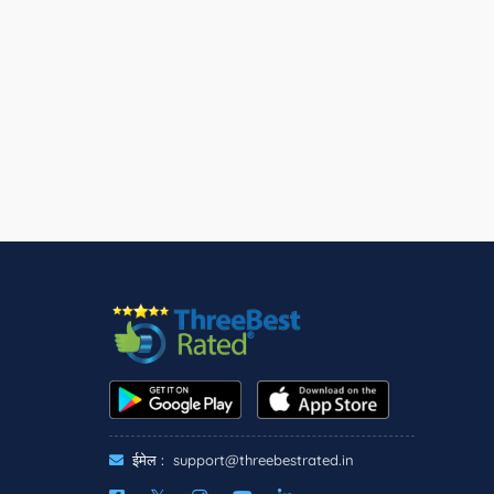
ईमेल :
support@threebestrated.in