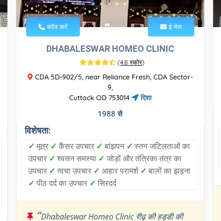
कॉल करें
ई-मेल
DHABALESWAR HOMEO CLINIC
(
4.8 स्कोर
)
CDA 5D-902/5, near Reliance Fresh, CDA Sector-
9,
Cuttack OD 753014
दिशा
1988 से
विशेषता:
✓
मूत्र
✓
कैंसर उपचार
✓
बांझपन
✓
स्तन जटिलताओं का
उपचार
✓
श्वसन समस्या
✓
जोड़ों और तंत्रिका तंत्र का
उपचार
✓
त्वचा उपचार
✓
आहार परामर्श
✓
बालों का झड़ना
✓
पीठ दर्द का उपचार
✓
सिरदर्द
“
Dhabaleswar Homeo Clinic रीढ़ की हड्डी की