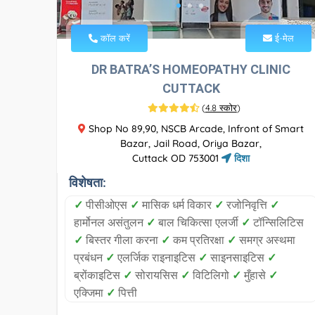
कॉल करें
ई-मेल
DR BATRA’S HOMEOPATHY CLINIC
CUTTACK
(
4.8 स्कोर
)
Shop No 89,90, NSCB Arcade, Infront of Smart
Bazar, Jail Road, Oriya Bazar,
Cuttack OD 753001
दिशा
विशेषता:
✓
पीसीओएस
✓
मासिक धर्म विकार
✓
रजोनिवृत्ति
✓
हार्मोनल असंतुलन
✓
बाल चिकित्सा एलर्जी
✓
टॉन्सिलिटिस
✓
बिस्तर गीला करना
✓
कम प्रतिरक्षा
✓
समग्र अस्थमा
प्रबंधन
✓
एलर्जिक राइनाइटिस
✓
साइनसाइटिस
✓
ब्रोंकाइटिस
✓
सोरायसिस
✓
विटिलिगो
✓
मुँहासे
✓
एक्जिमा
✓
पित्ती