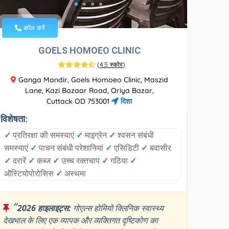
कॉल करें
GOELS HOMOEO CLINIC
(
4.5 स्कोर
)
Ganga Mandir, Goels Homoeo Clinic, Maszid
Lane, Kazi Bazaar Road, Oriya Bazar,
Cuttack OD 753001
दिशा
विशेषता:
✓
प्रतिरक्षा की समस्याएं
✓
माइग्रेन
✓
श्वसन संबंधी
समस्याएं
✓
पाचन संबंधी परेशानियां
✓
एसिडिटी
✓
बवासीर
✓
दरारें
✓
कब्ज
✓
उच्च रक्तचाप
✓
गठिया
✓
ऑस्टियोपोरोसिस
✓
अस्थमा
“
2026 हाइलाइट्स:
गोएल्स होमियो क्लिनिक स्वास्थ्य
देखभाल के लिए एक व्यापक और व्यक्तिगत दृष्टिकोण का