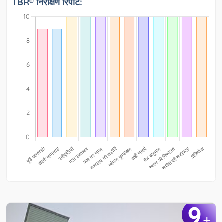
TBR® निरीक्षण रिपोर्ट:
9
+