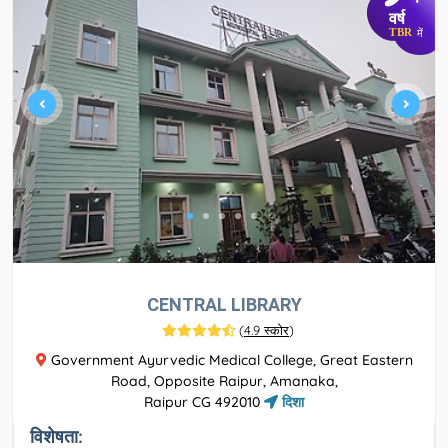
वर्ष
TBR
में
CENTRAL LIBRARY
(
4.9 स्कोर
)
Government Ayurvedic Medical College, Great Eastern
Road, Opposite Raipur, Amanaka,
Raipur CG 492010
दिशा
विशेषता: