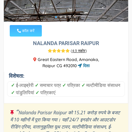
कॉल करें
NALANDA PARISAR RAIPUR
(
4.9 स्कोर
)
Great Eastern Road, Amanaka,
Raipur CG 492010
दिशा
विशेषता:
✓
ई-लाइब्रेरी
✓
समाचार पत्र
✓
पत्रिका
✓
मल्टीमीडिया संसाधन
✓
पांडुलिपियां
✓
पत्रिकाएं
“
Nalanda Parisar Raipur को 15.21 करोड़ रुपये के बजट
में 10 महीनों में पूरा किया गया। यहाँ 24/7 इनडोर और आउटडोर
रीडिंग एरिया, वातानुकूलित यूथ टावर, मल्टीमीडिया संसाधन, ई-