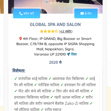
कॉल करें
ई-मेल
GLOBAL SPA AND SALON
(
4.8 स्कोर
)
4th Floor, IP GRAND, Big Bazaar or Smart
Bazaar, C.19/134-B, opposite IP SIGRA Shopping
Mall, Naipokhari, Sigra,
Varanasi UP 221010
दिशा
2020 से
विशेषता:
✓
पारंपरिक थाई मालिश
✓
आवश्यक तेल चिकित्सा
✓
थाई
पैर की मालिश
✓
स्वीडिश मालिश
✓
हस्ताक्षर पैर की मालिश
✓
पीठ और कंधे की मालिश
✓
सिर और कंधे की मालिश
✓
हस्ताक्षर चिकित्सा मालिश
✓
गहरी ऊतक मालिश
✓
शरीर
की मालिश और शरीर चमकाने बैंकॉक Zako-Zi मालिश
✓
गर्म तौलिया मालिश
✓
स्टीम मसाज