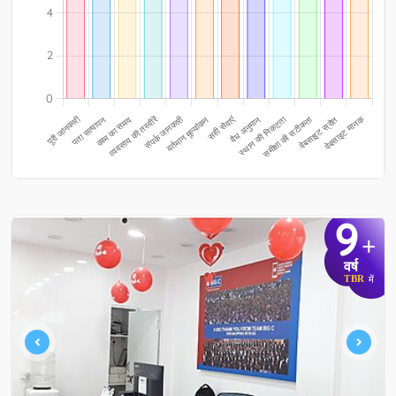
9
+
वर्ष
TBR
में