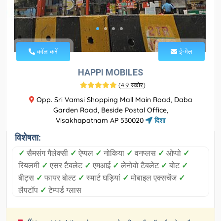
कॉल करें
ई-मेल
HAPPI MOBILES
(
4.9 स्कोर
)
Opp. Sri Vamsi Shopping Mall Main Road, Daba
Garden Road, Beside Postal Office,
Visakhapatnam AP 530020
दिशा
विशेषता:
✓
सैमसंग गैलेक्सी
✓
ऐप्पल
✓
नोकिया
✓
वनप्लस
✓
ओप्पो
✓
रियलमी
✓
एसर टैबलेट
✓
एमआई
✓
लेनोवो टैबलेट
✓
बोट
✓
बीट्स
✓
फायर बोल्ट
✓
स्मार्ट घड़ियां
✓
मोबाइल एक्सचेंज
✓
लैपटॉप
✓
टेम्पर्ड ग्लास