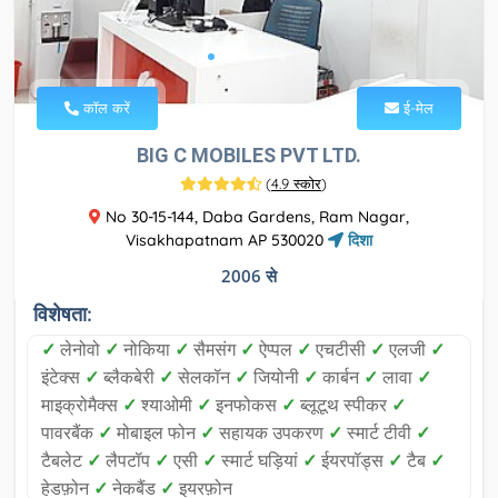
कॉल करें
ई-मेल
BIG C MOBILES PVT LTD.
(
4.9 स्कोर
)
No 30-15-144, Daba Gardens, Ram Nagar,
Visakhapatnam AP 530020
दिशा
2006 से
विशेषता:
✓
लेनोवो
✓
नोकिया
✓
सैमसंग
✓
ऐप्पल
✓
एचटीसी
✓
एलजी
✓
इंटेक्स
✓
ब्लैकबेरी
✓
सेलकॉन
✓
जियोनी
✓
कार्बन
✓
लावा
✓
माइक्रोमैक्स
✓
श्याओमी
✓
इनफोकस
✓
ब्लूटूथ स्पीकर
✓
पावरबैंक
✓
मोबाइल फोन
✓
सहायक उपकरण
✓
स्मार्ट टीवी
✓
टैबलेट
✓
लैपटॉप
✓
एसी
✓
स्मार्ट घड़ियां
✓
ईयरपॉड्स
✓
टैब
✓
हेडफ़ोन
✓
नेकबैंड
✓
इयरफ़ोन