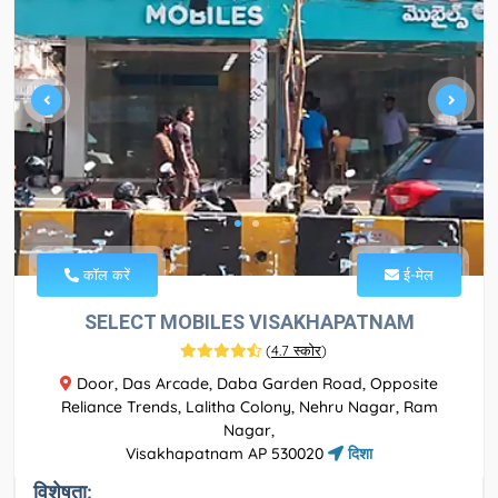
कॉल करें
ई-मेल
SELECT MOBILES VISAKHAPATNAM
(
4.7 स्कोर
)
Door, Das Arcade, Daba Garden Road, Opposite
Reliance Trends, Lalitha Colony, Nehru Nagar, Ram
Nagar,
Visakhapatnam AP 530020
दिशा
विशेषता: