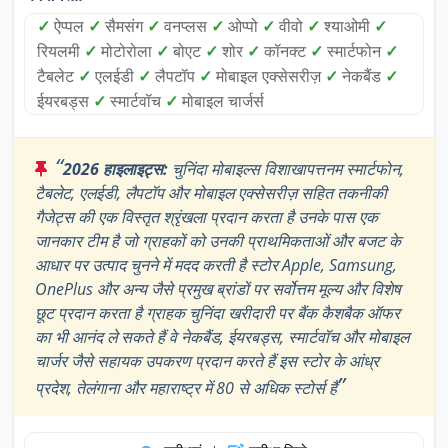
✓
ऐप्पल
✓
सैमसंग
✓
वनप्लस
✓
ओप्पो
✓
वीवो
✓
श्याओमी
✓
रियलमी
✓
मोटोरोला
✓
बोएट
✓
शोर
✓
कॉनक्ट
✓
स्मार्टफोन
✓
टैबलेट
✓
एलईडी
✓
लैपटॉप
✓
मोबाइल एक्सेसरीज़
✓
नेकबैंड
✓
ईयरबड्स
✓
स्मार्टवॉच
✓
मोबाइल चार्जर्स
“
2026 हाइलाइट्स:
चुनिंदा मोबाइल्स विशाखापत्तनम स्मार्टफोन,
टैबलेट, एलईडी, लैपटॉप और मोबाइल एक्सेसरीज़ सहित तकनीकी
गैजेट्स की एक विस्तृत श्रृंखला प्रदान करता है उनके पास एक
जानकार टीम है जो ग्राहकों को उनकी प्राथमिकताओं और बजट के
आधार पर उत्पाद चुनने में मदद करती है स्टोर Apple, Samsung,
OnePlus और अन्य जैसे प्रमुख ब्रांडों पर सर्वोत्तम मूल्य और विशेष
छूट प्रदान करता है ग्राहक चुनिंदा खरीदारी पर बैंक कैशबैक ऑफर
का भी आनंद ले सकते हैं वे नेकबैंड, ईयरबड्स, स्मार्टवॉच और मोबाइल
चार्जर जैसे सहायक उपकरण प्रदान करते हैं इस स्टोर के आंध्र
”
प्रदेश, तेलंगाना और महाराष्ट्र में 80 से अधिक स्टोर्स हैं