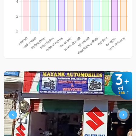
3
+
वर्ष
TBR
में