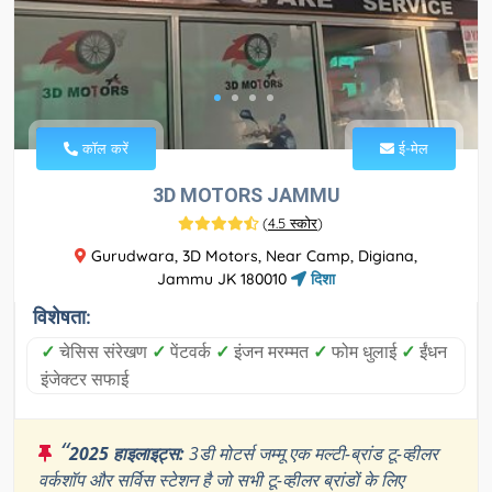
कॉल करें
ई-मेल
3D MOTORS JAMMU
(
4.5 स्कोर
)
Gurudwara, 3D Motors, Near Camp, Digiana,
Jammu JK 180010
दिशा
विशेषता:
✓
चेसिस संरेखण
✓
पेंटवर्क
✓
इंजन मरम्मत
✓
फोम धुलाई
✓
ईंधन
इंजेक्टर सफाई
“
2025 हाइलाइट्स:
3डी मोटर्स जम्मू एक मल्टी-ब्रांड टू-व्हीलर
वर्कशॉप और सर्विस स्टेशन है जो सभी टू-व्हीलर ब्रांडों के लिए