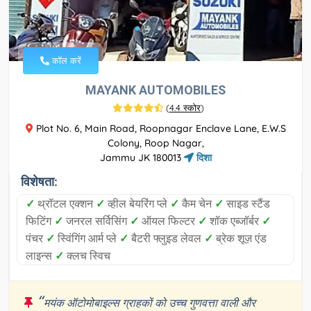
कॉल करें
MAYANK AUTOMOBILES
(
4.4 स्कोर
)
Plot No. 6, Main Road, Roopnagar Enclave Lane, E.W.S
Colony, Roop Nagar,
Jammu JK 180013
दिशा
विशेषता:
✓
थ्रॉटल एक्शन
✓
व्हील बेयरिंग प्ले
✓
कैम चेन
✓
साइड स्टैंड
फिटिंग
✓
जनरल सर्विसिंग
✓
ऑयल फिल्टर
✓
शॉक एब्जॉर्बर
✓
पंचर
✓
स्विंगिंग आर्म प्ले
✓
बैटरी फ्लुइड लेवल
✓
ब्रेक शूज़ एंड
लाइन्स
✓
क्लच स्विच
“
मयंक ऑटोमोबाइल्स ग्राहकों को उच्च गुणवत्ता वाली और