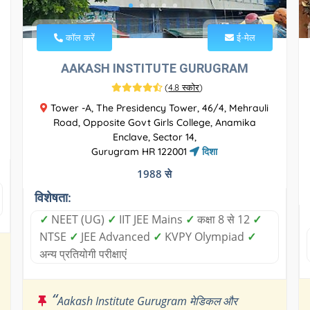
कॉल करें
ई-मेल
AAKASH INSTITUTE GURUGRAM
(
4.8 स्कोर
)
Tower -A, The Presidency Tower, 46/4, Mehrauli
Road, Opposite Govt Girls College, Anamika
Enclave, Sector 14,
Gurugram HR 122001
दिशा
1988 से
विशेषता:
✓
NEET (UG)
✓
IIT JEE Mains
✓
कक्षा 8 से 12
✓
NTSE
✓
JEE Advanced
✓
KVPY Olympiad
✓
अन्य प्रतियोगी परीक्षाएं
“
Aakash Institute Gurugram मेडिकल और