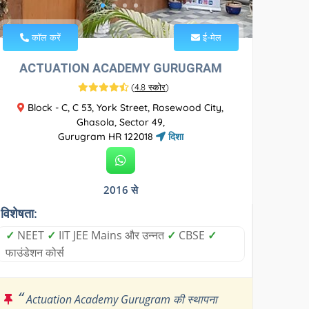
कॉल करें
ई-मेल
ACTUATION ACADEMY GURUGRAM
(
4.8 स्कोर
)
Block - C, C 53, York Street, Rosewood City,
Ghasola, Sector 49,
Gurugram HR 122018
दिशा
2016 से
विशेषता:
✓
NEET
✓
IIT JEE Mains और उन्नत
✓
CBSE
✓
फाउंडेशन कोर्स
“
Actuation Academy Gurugram की स्थापना