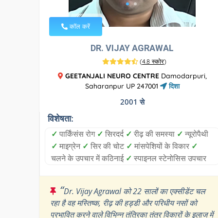
कॉल करें
DR. VIJAY AGRAWAL
(
4.8 स्कोर
)
GEETANJALI NEURO CENTRE
Damodarpuri,
Saharanpur UP 247001
दिशा
2001 से
विशेषता:
✓
पार्किंसंस रोग
✓
सिरदर्द
✓
रीढ़ की समस्या
✓
न्यूरोपैथी
✓
माइग्रेन
✓
सिर की चोट
✓
मांसपेशियों के विकार
✓
चलने के उपचार में कठिनाई
✓
स्पाइनल स्टेनोसिस उपचार
“
Dr. Vijay Agrawal को 22 सालों का एक्सीडेंट चल
रहा है वह मस्तिष्क, रीढ़ की हड्डी और परिधीय नसों को
प्रभावित करने वाले विभिन्न तंत्रिका तंत्र विकारों के इलाज में