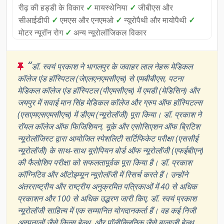
रीढ़ की हड्डी के विकार
✓
मायस्थेनिया
✓
जीबीएस और
सीआईडीपी
✓
एमएस और एनएमओ
✓
न्यूरोपैथी और मायोपैथी
✓
मोटर न्यूरॉन रोग
✓
अन्य न्यूरोलॉजिकल विकार
“
डॉ. स्वयं प्रकाश ने भागलपुर के जवाहर लाल नेहरू मेडिकल
कॉलेज एंड हॉस्पिटल (जेएलएनएमसीएच) से एमबीबीएस, पटना
मेडिकल कॉलेज एंड हॉस्पिटल (पीएमसीएच) में एमडी (मेडिसिन) और
जयपुर में सवाई मान सिंह मेडिकल कॉलेज और ग्रुप ऑफ हॉस्पिटल्स
(एसएमएसएमसीएच) में डीएम (न्यूरोलॉजी) पूरा किया। डॉ. प्रकाश ने
रॉयल कॉलेज ऑफ फिजिशियन, यूके और एसोसिएशन ऑफ ब्रिटिश
न्यूरोलॉजिस्ट द्वारा आयोजित स्पेशलिटी सर्टिफिकेट परीक्षा (एससीई
न्यूरोलॉजी) के साथ-साथ यूरोपियन बोर्ड ऑफ न्यूरोलॉजी (एफईबीएन)
की फैलोशिप परीक्षा को सफलतापूर्वक पूरा किया है। डॉ. प्रकाश
कॉग्निटिव और ऑटोइम्यून न्यूरोलॉजी में रिसर्च करते हैं। उन्होंने
अंतरराष्ट्रीय और राष्ट्रीय अनुक्रमित पत्रिकाओं में 40 से अधिक
प्रकाशन और 100 से अधिक उद्धरण जारी किए, डॉ. स्वयं प्रकाश
न्यूरोलॉजी साहित्य में एक सम्मानित योगदानकर्ता हैं। वह कई निजी
अस्पतालों जैसे किन्स हेल्थ, और पॉलीक्लिनिक जैसे बालाजी हेल्थ