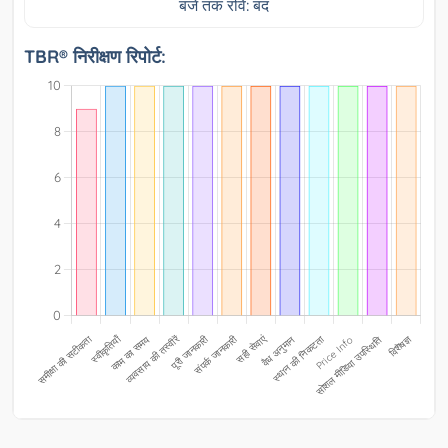
बजे तक रवि: बंद
TBR® निरीक्षण रिपोर्ट: