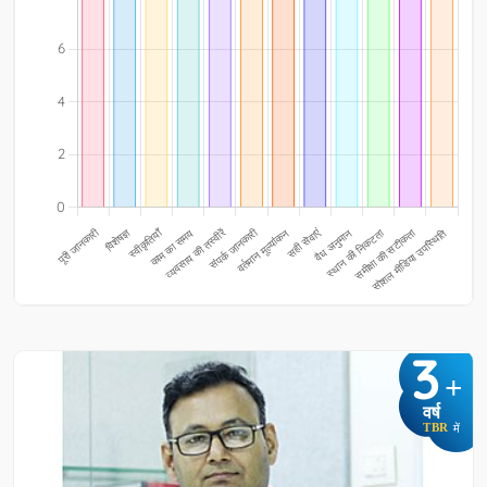
3
+
वर्ष
TBR
में