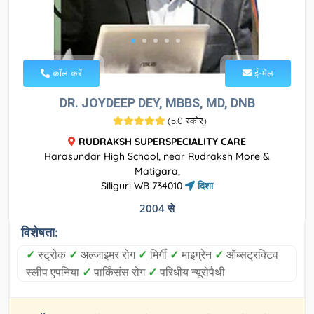
कॉल करें
ई-मेल
DR. JOYDEEP DEY, MBBS, MD, DNB
(
5.0 स्कोर
)
RUDRAKSH SUPERSPECIALITY CARE
Harasundar High School, near Rudraksh More &
Matigara,
Siliguri WB 734010
दिशा
2004 से
विशेषता:
✓
स्ट्रोक
✓
अल्जाइमर रोग
✓
मिर्गी
✓
माइग्रेन
✓
ऑब्सट्रक्टिव
स्लीप एपनिया
✓
पार्किंसंस रोग
✓
परिधीय न्यूरोपैथी