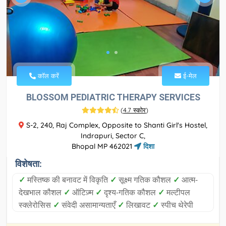
कॉल करें
ई-मेल
BLOSSOM PEDIATRIC THERAPY SERVICES
(
4.7 स्कोर
)
S-2, 240, Raj Complex, Opposite to Shanti Girl's Hostel,
Indrapuri, Sector C,
Bhopal MP 462021
दिशा
विशेषता:
✓
मस्तिष्क की बनावट में विकृति
✓
सूक्ष्म गतिक कौशल
✓
आत्म-
देखभाल कौशल
✓
ऑटिज़्म
✓
दृश्य-गतिक कौशल
✓
मल्टीपल
स्क्लेरोसिस
✓
संवेदी असामान्यताएँ
✓
लिखावट
✓
स्पीच थेरेपी