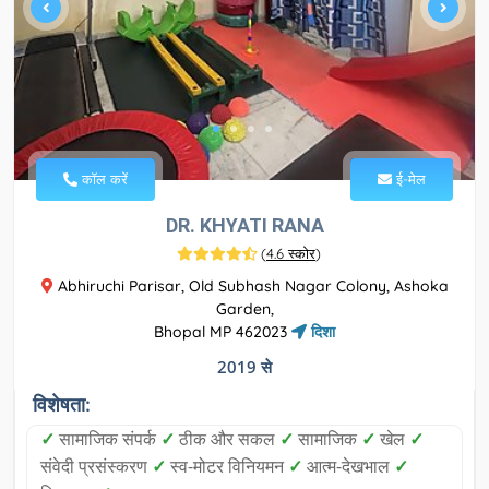
कॉल करें
ई-मेल
DR. KHYATI RANA
(
4.6 स्कोर
)
Abhiruchi Parisar, Old Subhash Nagar Colony, Ashoka
Garden,
Bhopal MP 462023
दिशा
2019 से
विशेषता:
✓
सामाजिक संपर्क
✓
ठीक और सकल
✓
सामाजिक
✓
खेल
✓
संवेदी प्रसंस्करण
✓
स्व-मोटर विनियमन
✓
आत्म-देखभाल
✓