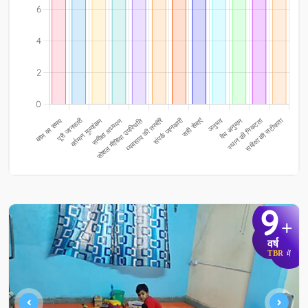
9
+
वर्ष
TBR
में