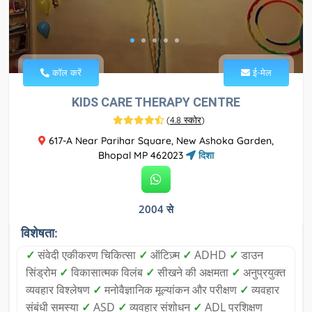
कॉल करें
ई-मेल
KIDS CARE THERAPY CENTRE
(
4.8 स्कोर
)
617-A Near Parihar Square, New Ashoka Garden,
Bhopal MP 462023
दिशा
2004 से
विशेषता:
✓
संवेदी एकीकरण चिकित्सा
✓
ऑटिज़्म
✓
ADHD
✓
डाउन
सिंड्रोम
✓
विकासात्मक विलंब
✓
सीखने की अक्षमता
✓
अनुप्रयुक्त
व्यवहार विश्लेषण
✓
मनोवैज्ञानिक मूल्यांकन और परीक्षण
✓
व्यवहार
संबंधी समस्या
✓
ASD
✓
व्यवहार संशोधन
✓
ADL प्रशिक्षण