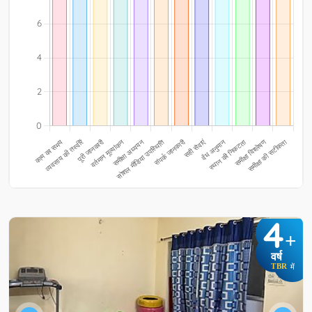
4
+
वर्ष
TBR
में