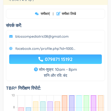
समीक्षाएं
समीक्षा लिखे
|
संपर्क करें:
blossompediatric08@gmail.com
facebook.com/profile.php?id=1000...
079871 15192
सोम-शुक्र: 10am - 8pm
शनि और रवि: बंद
TBR® निरीक्षण रिपोर्ट: