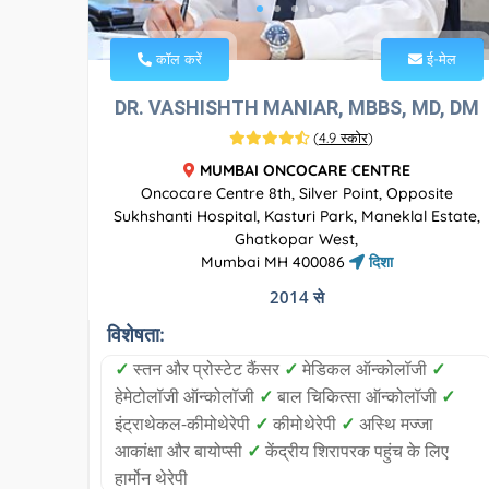
कॉल करें
ई-मेल
DR. VASHISHTH MANIAR, MBBS, MD, DM
(
4.9 स्कोर
)
MUMBAI ONCOCARE CENTRE
Oncocare Centre 8th, Silver Point, Opposite
Sukhshanti Hospital, Kasturi Park, Maneklal Estate,
Ghatkopar West,
Mumbai MH 400086
दिशा
2014 से
विशेषता:
✓
स्तन और प्रोस्टेट कैंसर
✓
मेडिकल ऑन्कोलॉजी
✓
हेमेटोलॉजी ऑन्कोलॉजी
✓
बाल चिकित्सा ऑन्कोलॉजी
✓
इंट्राथेकल-कीमोथेरेपी
✓
कीमोथेरेपी
✓
अस्थि मज्जा
आकांक्षा और बायोप्सी
✓
केंद्रीय शिरापरक पहुंच के लिए
हार्मोन थेरेपी