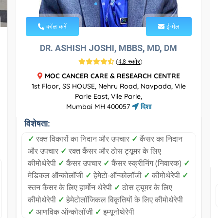
कॉल करें
ई-मेल
DR. ASHISH JOSHI, MBBS, MD, DM
(
4.8 स्कोर
)
MOC CANCER CARE & RESEARCH CENTRE
1st Floor, SS HOUSE, Nehru Road, Navpada, Vile
Parle East, Vile Parle,
Mumbai MH 400057
दिशा
विशेषता:
✓
रक्त विकारों का निदान और उपचार
✓
कैंसर का निदान
और उपचार
✓
रक्त कैंसर और ठोस ट्यूमर के लिए
कीमोथेरेपी
✓
कैंसर उपचार
✓
कैंसर स्क्रीनिंग (निवारक)
✓
मेडिकल ऑन्कोलॉजी
✓
हेमेटो-ऑन्कोलॉजी
✓
कीमोथेरेपी
✓
स्तन कैंसर के लिए हार्मोन थेरेपी
✓
ठोस ट्यूमर के लिए
कीमोथेरेपी
✓
हेमेटोलॉजिकल विकृतियों के लिए कीमोथेरेपी
✓
आणविक ऑन्कोलॉजी
✓
इम्यूनोथेरेपी