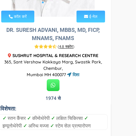
कॉल करें
ई-मेल
DR. SURESH ADVANI, MBBS, MD, FICP,
MNAMS, FNAMS
(
4.8 स्कोर
)
SUSHRUT HOSPITAL & RESEARCH CENTRE
365, Sant Vershaw Kakkaya Marg, Swastik Park,
Chembur,
Mumbai MH 400077
दिशा
1974 से
विशेषता:
✓
स्तन कैंसर
✓
कीमोथेरेपी
✓
लक्षित चिकित्सा
✓
इम्यूनोथेरेपी
✓
अस्थि मज्जा
✓
स्टेम सेल प्रत्यारोपण