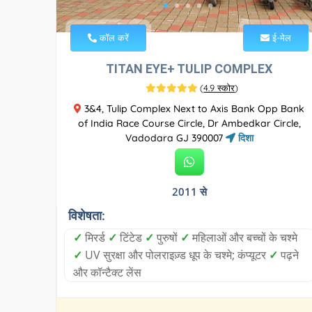
कॉल करें
ई-मेल
TITAN EYE+ TULIP COMPLEX
(
4.9 स्कोर
)
3&4, Tulip Complex Next to Axis Bank Opp Bank
of India Race Course Circle, Dr Ambedkar Circle,
Vadodara GJ 390007
दिशा
2011 से
विशेषता:
✓
मिरर्ड
✓
टिंटेड
✓
पुरुषों
✓
महिलाओं और बच्चों के चश्मे
✓
UV सुरक्षा और पोलराइज़्ड धूप के चश्मे; कंप्यूटर
✓
पढ़ने
और कॉन्टैक्ट लेंस