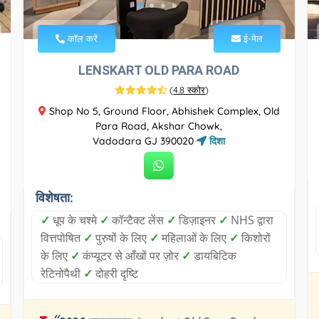
कॉल करें
ई-मेल
LENSKART OLD PARA ROAD
(
4.8 स्कोर
)
Shop No 5, Ground Floor, Abhishek Complex, Old
Para Road, Akshar Chowk,
Vadodara GJ 390020
दिशा
विशेषता:
✓
धूप के चश्मे
✓
कॉन्टैक्ट लेंस
✓
डिज़ाइनर
✓
NHS द्वारा
वित्तपोषित
✓
पुरुषों के लिए
✓
महिलाओं के लिए
✓
किशोरों
के लिए
✓
कंप्यूटर से आँखों पर ज़ोर
✓
डायबिटिक
रेटिनोपैथी
✓
दोहरी दृष्टि