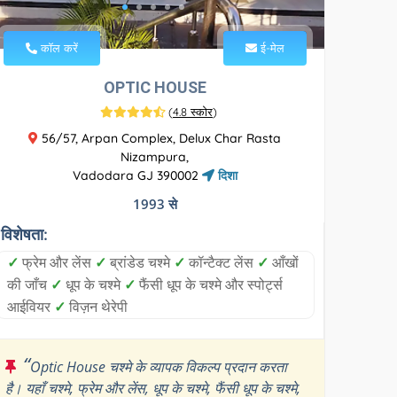
कॉल करें
ई-मेल
OPTIC HOUSE
(
4.8 स्कोर
)
56/57, Arpan Complex, Delux Char Rasta
Nizampura,
Vadodara GJ 390002
दिशा
1993 से
विशेषता:
✓
फ्रेम और लेंस
✓
ब्रांडेड चश्मे
✓
कॉन्टैक्ट लेंस
✓
आँखों
की जाँच
✓
धूप के चश्मे
✓
फैंसी धूप के चश्मे और स्पोर्ट्स
आईवियर
✓
विज़न थेरेपी
“
Optic House चश्मे के व्यापक विकल्प प्रदान करता
है। यहाँ चश्मे, फ्रेम और लेंस, धूप के चश्मे, फैंसी धूप के चश्मे,