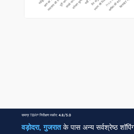
समग्र TBR® निरीक्षण स्कोर:
4.8/5.0
वड़ोदरा, गुजरात
के पास अन्य सर्वश्रेष्ठ शॉपिं