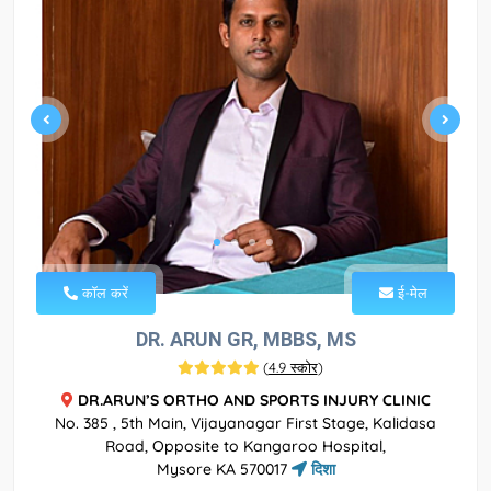
कॉल करें
ई-मेल
DR. ARUN GR, MBBS, MS
(
4.9 स्कोर
)
DR.ARUN’S ORTHO AND SPORTS INJURY CLINIC
No. 385 , 5th Main, Vijayanagar First Stage, Kalidasa
Road, Opposite to Kangaroo Hospital,
Mysore KA 570017
दिशा