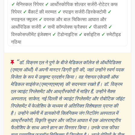
✓
मेनिस्कल रिपेयर
✓
आर्थोस्कोपिक शोल्डर सर्जरी-रोटेटर कफ
रिपेयर
✓
बैंकार्ट की मरम्मत
✓
स्पाइन सर्जरी-डिस्केक्टोमी
✓
स्पाइनल फ्यूजन
✓
वयस्क और बाल चिकित्सा आघात और
आर्थोपेडिक सर्जरी
✓
सभी कॉम्प्लेक्स फ्रैक्चर
✓
पीआरपी
✓
विस्कोसप्लीमेंट इंजेक्शन
✓
टेंडोनाइटिस
✓
बर्साइटिस
✓
रुमेटीइड
गठिया
“
डॉ. विक्रम एल ने पुणे के बीजे मेडिकल कॉलेज से ऑर्थोपेडिक्स
(एमएस ऑर्थो) में अपनी मास्टर डिग्री पूरी की, जहां उन्होंने स्वर्ण पदक
विजेता के रूप में उत्कृष्ट प्रदर्शन किया। वह नेशनल एकेडमी ऑफ
मेडिकल साइंसेज (एमएनएएमएस) की सदस्यता रखते हैं। डॉ. विक्रम
एल ज्वाइंट रिप्लेसमेंट और आर्थ्रोस्कोपी में माहिर हैं, उन्होंने मैक्स
अस्पताल, साकेत, नई दिल्ली से ज्वाइंट रिप्लेसमेंट और रोबोटिक जॉइंट
रिप्लेसमेंट में फेलोशिप के माध्यम से अतिरिक्त विशेषज्ञता प्राप्त की
है। उन्होंने जर्मनी में डायकोनी क्लिनिकम जंग स्टिलिंग अस्पताल में
आर्थ्रोस्कोपी, विकृति सुधार और जटिल आघात में एक अंतरराष्ट्रीय
फैलोशिप के साथ अपने ज्ञान का विस्तार किया। उनके पास फीफा
द्वारा प्रमाणित फुटबॉल चिकित्सा में डिप्लोमा है। अपने रोगियों के ठीक