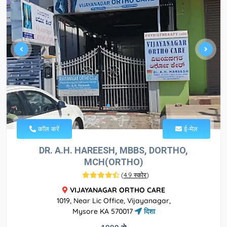
कॉल करें
ई-मेल
DR. A.H. HAREESH, MBBS, DORTHO,
MCH(ORTHO)
(
4.9 स्कोर
)
VIJAYANAGAR ORTHO CARE
1019, Near Lic Office, Vijayanagar,
Mysore KA 570017
दिशा