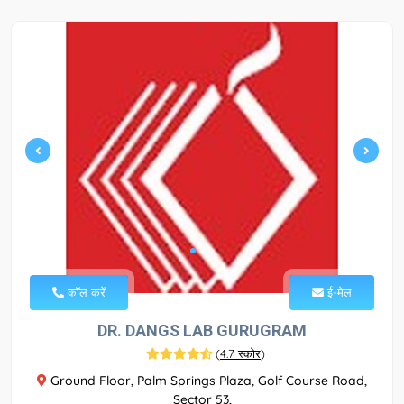
कॉल करें
ई-मेल
DR. DANGS LAB GURUGRAM
(
4.7 स्कोर
)
Ground Floor, Palm Springs Plaza, Golf Course Road,
Sector 53,