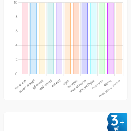
3
+
वर्ष