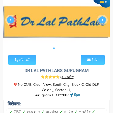
TBR
में
कॉल करें
ई-मेल
DR LAL PATHLABS GURUGRAM
(
4.8 स्कोर
)
No C1/B, Clear View, South City, Block C, Old DLF
Colony, Sector 14,
Gurugram HR 122007
दिशा
विशेषता:
✓
CBC
✓
ब्लड शुगर
✓
थायरॉइड
✓
लिपिड
✓
HbA1c
✓