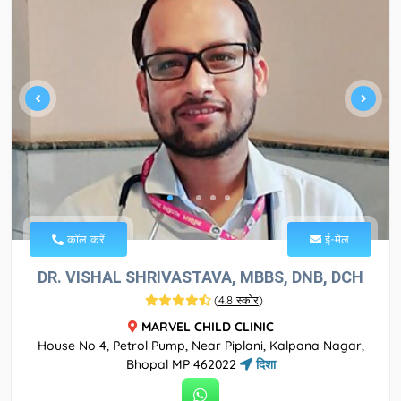
कॉल करें
ई-मेल
DR. VISHAL SHRIVASTAVA, MBBS, DNB, DCH
(
4.8 स्कोर
)
MARVEL CHILD CLINIC
House No 4, Petrol Pump, Near Piplani, Kalpana Nagar,
Bhopal MP 462022
दिशा