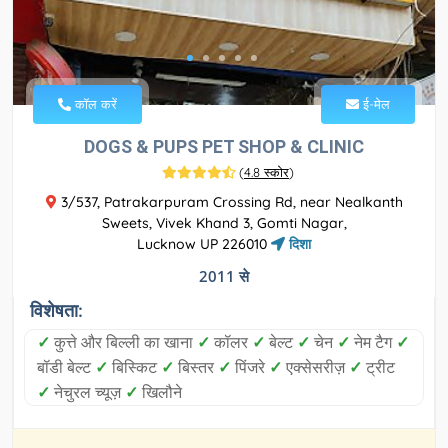
कॉल करें
ई-मेल
DOGS & PUPS PET SHOP & CLINIC
(
4.8 स्कोर
)
3/537, Patrakarpuram Crossing Rd, near Nealkanth
Sweets, Vivek Khand 3, Gomti Nagar,
Lucknow UP 226010
दिशा
2011 से
विशेषता:
✓
कुत्ते और बिल्ली का खाना
✓
कॉलर
✓
बेल्ट
✓
चेन
✓
नेम टैग
✓
बॉडी बेल्ट
✓
बिस्किट
✓
बिस्तर
✓
पिंजरे
✓
एक्सेसरीज़
✓
ट्रीट
✓
नेचुरल च्यूज़
✓
खिलौने