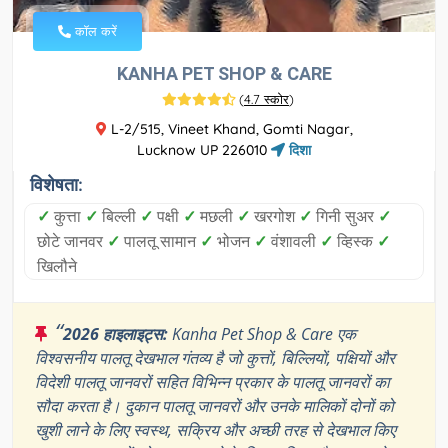
कॉल करें
KANHA PET SHOP & CARE
(
4.7 स्कोर
)
L-2/515, Vineet Khand, Gomti Nagar,
Lucknow UP 226010
दिशा
विशेषता:
✓
कुत्ता
✓
बिल्ली
✓
पक्षी
✓
मछली
✓
खरगोश
✓
गिनी सुअर
✓
छोटे जानवर
✓
पालतू सामान
✓
भोजन
✓
वंशावली
✓
व्हिस्क
✓
खिलौने
“
2026 हाइलाइट्स:
Kanha Pet Shop & Care एक
विश्वसनीय पालतू देखभाल गंतव्य है जो कुत्तों, बिल्लियों, पक्षियों और
विदेशी पालतू जानवरों सहित विभिन्न प्रकार के पालतू जानवरों का
सौदा करता है। दुकान पालतू जानवरों और उनके मालिकों दोनों को
खुशी लाने के लिए स्वस्थ, सक्रिय और अच्छी तरह से देखभाल किए