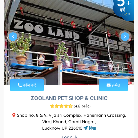
5
+
वर्ष
TBR
में
कॉल करें
ई-मेल
ZOOLAND PET SHOP & CLINIC
(
4.6 स्कोर
)
Shop no. 8 & 9, Vijaisri Complex, Hanemann Crossing,
Viraj Khand, Gomti Nagar,
Lucknow UP 226010
दिशा