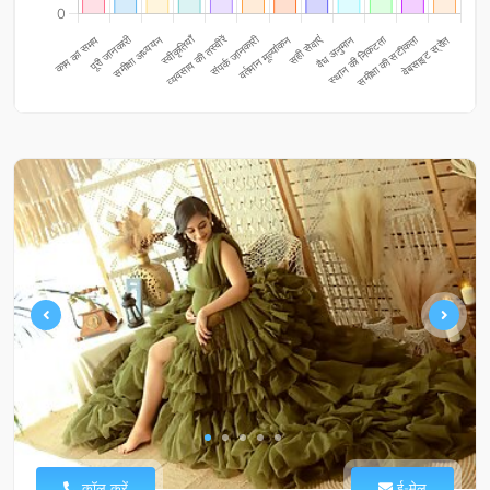
कॉल करें
ई-मेल