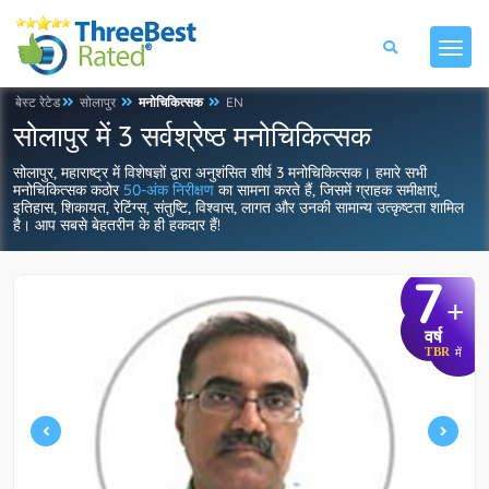
बेस्ट रेटेड
सोलापुर
मनोचिकित्सक
EN
सोलापुर में 3 सर्वश्रेष्ठ मनोचिकित्सक
सोलापुर, महाराष्ट्र में विशेषज्ञों द्वारा अनुशंसित शीर्ष 3 मनोचिकित्सक। हमारे सभी
मनोचिकित्सक कठोर
50-अंक निरीक्षण
का सामना करते हैं, जिसमें ग्राहक समीक्षाएं,
इतिहास, शिकायत, रेटिंग्स, संतुष्टि, विश्वास, लागत और उनकी सामान्य उत्कृष्टता शामिल
है। आप सबसे बेहतरीन के ही हकदार हैं!
7
+
वर्ष
TBR
में