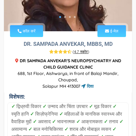
कॉल करें
ई-मेल
DR. SAMPADA ANVEKAR, MBBS, MD
(
4.7 स्कोर
)
DR SAMPADA ANVEKAR'S NEUROPSYCHIATRY AND
CHILD GUIDANCE CLINIC
688, 1st Floor, Aishwarya, in front of Balaji Mandir,
Choupad,
Solapur MH 413007
दिशा
विशेषता:
✓
द्विध्रुवी विकार
✓
उन्माद और चिंता उपचार
✓
मूड विकार
✓
स्मृति हानि
✓
सिज़ोफ्रेनिया
✓
महिलाओं के मानसिक स्वास्थ्य और
वैवाहिक मुद्दों
✓
अवसाद
✓
भावनात्मक
✓
आक्रामकता
✓
तनाव
✓
असामान्य
✓
बाल मनोचिकित्सा
✓
शराब और मोबाइल व्यसन
✓