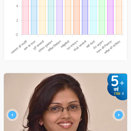
5
+
वर्ष
TBR
में