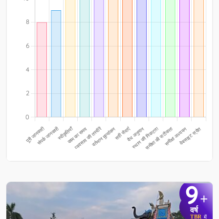
9
+
वर्ष
TBR
में