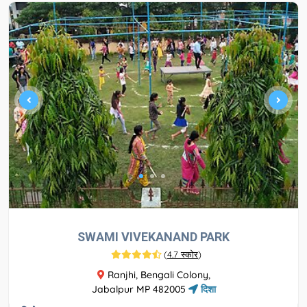
SWAMI VIVEKANAND PARK
(
4.7 स्कोर
)
Ranjhi, Bengali Colony,
Jabalpur MP 482005
दिशा