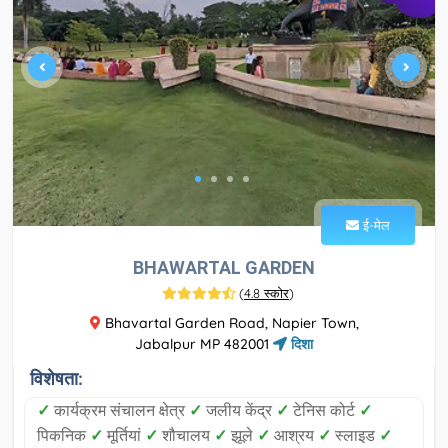
ई-मेल
BHAWARTAL GARDEN
(
4.8 स्कोर
)
Bhavartal Garden Road, Napier Town,
Jabalpur MP 482001
दिशा
विशेषता:
✓
कार्यक्रम संचालन क्षेत्र
✓
जलीय केंद्र
✓
टेनिस कोर्ट
✓
पिकनिक
✓
मूर्तियां
✓
शौचालय
✓
झूले
✓
आश्रय
✓
स्लाइड
✓