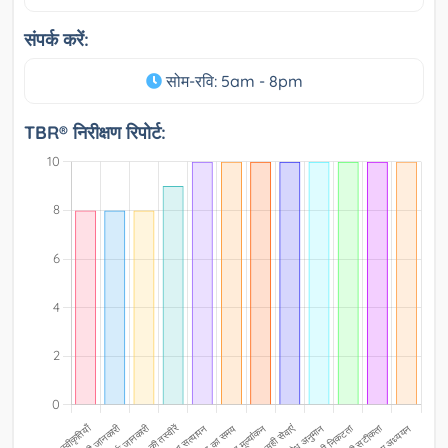
संपर्क करें:
सोम-रवि: 5am - 8pm
TBR® निरीक्षण रिपोर्ट: