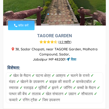
कॉल करें
TAGORE GARDEN
(
4.9 स्कोर
)
38, Sadar Chopati, near TAGORE Garden, Malhotra
Compound, Sadar,
Jabalpur MP 482001
दिशा
विशेषता:
✓
खेल के मैदान
✓
घटना क्षेत्र
✓
आश्रय
✓
चलने के रास्ते
✓
मंडप
✓
खेलने के उपकरण
✓
बाइक की सवारी
✓
बास्केटबॉल
✓
स्मारक
✓
स्लाइड
✓
मूर्तियाँ
✓
झरने
✓
जॉगिंग
✓
बच्चों के मैदान
✓
पत्थर की बेंच
✓
तालाब
✓
खेल संचालन
✓
उद्यान
✓
शौचालय
✓
फव्वारे
✓
रनिंग ट्रैक
✓
जिम उपकरण