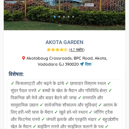
AKOTA GARDEN
(
4.7 स्कोर
)
Akotabaug Crossroads, BPC Road, Akota,
Vadodara GJ 390020
दिशा
विशेषता:
✓
फिसलपट्टी और चढ़ने के ढांचे
✓
छायादार विश्राम स्थल
✓
सुंदर पैदल रास्ते
✓
बच्चों के खेल के मैदान और गतिविधि क्षेत्र
✓
पिकनिक की मेजें और बाहर बैठने की जगह
✓
वनस्पति और
सामुदायिक उद्यान
✓
सार्वजनिक शौचालय और सुविधाएं
✓
आराम के
लिए हरी-भरी घास के मैदान
✓
खुले हरे-भरे स्थान
✓
जॉगिंग ट्रैक
और फिटनेस रास्ते
✓
जंगली इलाके और प्रकृति भंडार
✓
बहुउद्देशीय
खेल के मैदान
✓
बाइकिंग रास्ते और साइकिल चलाने के पथ
✓