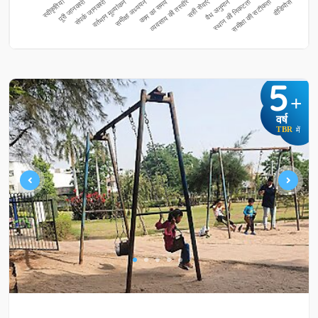
5
+
वर्ष
TBR
में