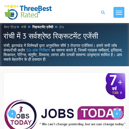
बेस्ट रेटेड
रांची
रिक्रूटमेंट एजेंसी
EN
रांची में 3 सर्वश्रेष्ठ रिक्रूटमेंट एजेंसी
रांची, झारखंड में विशेषज्ञों द्वारा अनुशंसित शीर्ष 3 रोज़गार एजेंसियां। हमारे सभी जॉब
कंसल्टेंसी कठोर
50-अंक निरीक्षण
का सामना करते हैं, जिसमें ग्राहक समीक्षाएं, इतिहास,
शिकायत, रेटिंग्स, संतुष्टि, विश्वास, लागत और उनकी सामान्य उत्कृष्टता शामिल है। आप
सबसे बेहतरीन के ही हकदार हैं!
7
+
वर्ष
TBR
में