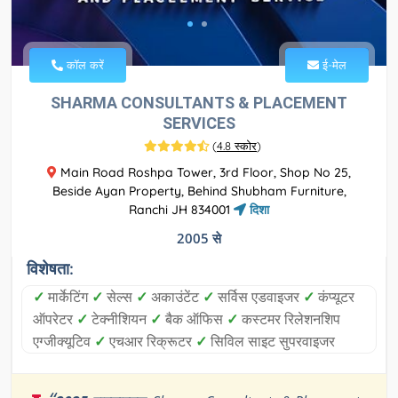
कॉल करें
ई-मेल
SHARMA CONSULTANTS & PLACEMENT
SERVICES
(
4.8 स्कोर
)
Main Road Roshpa Tower, 3rd Floor, Shop No 25,
Beside Ayan Property, Behind Shubham Furniture,
Ranchi JH 834001
दिशा
2005 से
विशेषता:
✓
मार्केटिंग
✓
सेल्स
✓
अकाउंटेंट
✓
सर्विस एडवाइजर
✓
कंप्यूटर
ऑपरेटर
✓
टेक्नीशियन
✓
बैक ऑफिस
✓
कस्टमर रिलेशनशिप
एग्जीक्यूटिव
✓
एचआर रिक्रूटर
✓
सिविल साइट सुपरवाइजर