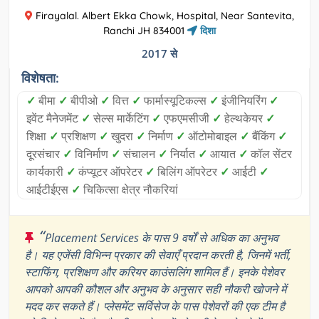
Firayalal. Albert Ekka Chowk, Hospital, Near Santevita,
Ranchi JH 834001
दिशा
2017 से
विशेषता:
✓
बीमा
✓
बीपीओ
✓
वित्त
✓
फार्मास्यूटिकल्स
✓
इंजीनियरिंग
✓
इवेंट मैनेजमेंट
✓
सेल्स मार्केटिंग
✓
एफएमसीजी
✓
हेल्थकेयर
✓
शिक्षा
✓
प्रशिक्षण
✓
खुदरा
✓
निर्माण
✓
ऑटोमोबाइल
✓
बैंकिंग
✓
दूरसंचार
✓
विनिर्माण
✓
संचालन
✓
निर्यात
✓
आयात
✓
कॉल सेंटर
कार्यकारी
✓
कंप्यूटर ऑपरेटर
✓
बिलिंग ऑपरेटर
✓
आईटी
✓
आईटीईएस
✓
चिकित्सा क्षेत्र नौकरियां
“
Placement Services के पास 9 वर्षों से अधिक का अनुभव
है। यह एजेंसी विभिन्न प्रकार की सेवाएँ प्रदान करती है, जिनमें भर्ती,
स्टाफिंग, प्रशिक्षण और करियर काउंसलिंग शामिल हैं। इनके पेशेवर
आपको आपकी कौशल और अनुभव के अनुसार सही नौकरी खोजने में
मदद कर सकते हैं। प्लेसमेंट सर्विसेज के पास पेशेवरों की एक टीम है