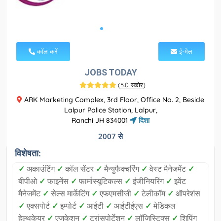
कॉल करें
ई-मेल
JOBS TODAY
(
5.0 स्कोर
)
ARK Marketing Complex, 3rd Floor, Office No. 2, Beside
Lalpur Police Station, Lalpur,
Ranchi JH 834001
दिशा
2007 से
विशेषता:
✓
अकाउंटिंग
✓
कॉल सेंटर
✓
मैन्युफैक्चरिंग
✓
वेस्ट मैनेजमेंट
✓
बीपीओ
✓
फाइनेंस
✓
फार्मास्यूटिकल्स
✓
इंजीनियरिंग
✓
इवेंट
मैनेजमेंट
✓
सेल्स मार्केटिंग
✓
एफएमसीजी
✓
टेलीकॉम
✓
ऑपरेशंस
✓
एक्सपोर्ट
✓
इम्पोर्ट
✓
आईटी
✓
आईटीईएस
✓
मेडिकल
हेल्थकेयर
✓
एजुकेशन
✓
ट्रांसपोर्टेशन
✓
लॉजिस्टिक्स
✓
शिपिंग