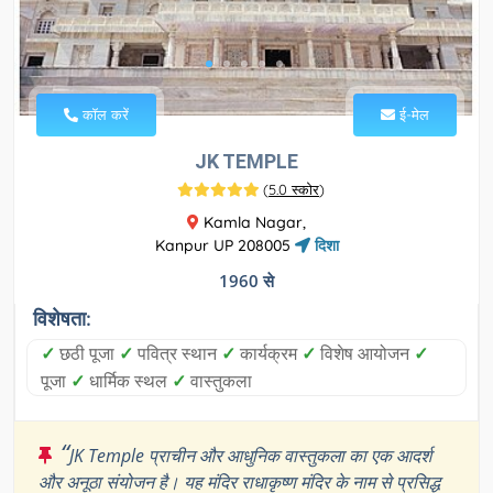
कॉल करें
ई-मेल
JK TEMPLE
(
5.0 स्कोर
)
Kamla Nagar,
Kanpur UP 208005
दिशा
1960 से
विशेषता:
✓
छठी पूजा
✓
पवित्र स्थान
✓
कार्यक्रम
✓
विशेष आयोजन
✓
पूजा
✓
धार्मिक स्थल
✓
वास्तुकला
“
JK Temple प्राचीन और आधुनिक वास्तुकला का एक आदर्श
और अनूठा संयोजन है। यह मंदिर राधाकृष्ण मंदिर के नाम से प्रसिद्ध