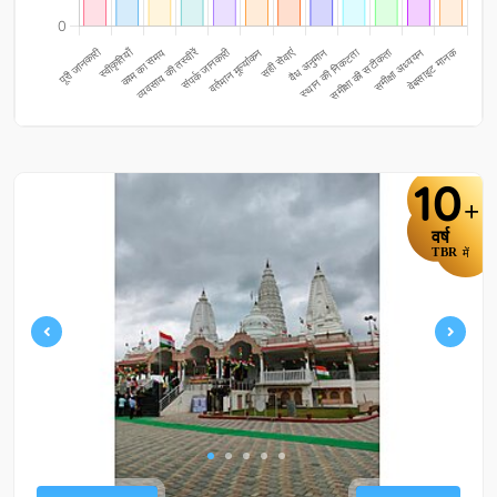
10
+
वर्ष
TBR
में