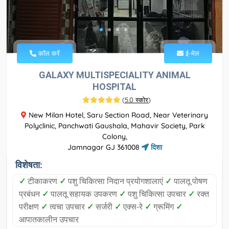
कॉल करें
ई-मेल
GALAXY MULTISPECIALITY ANIMAL
HOSPITAL
(
5.0 स्कोर
)
New Milan Hotel, Saru Section Road, Near Veterinary
Polyclinic, Panchwati Gaushala, Mahavir Society, Park
Colony,
Jamnagar GJ 361008
दिशा
विशेषता:
✓
टीकाकरण
✓
पशु चिकित्सा निदान प्रयोगशालाएं
✓
पालतू पोषण
प्रबंधन
✓
पालतू सहायक उपकरण
✓
पशु चिकित्सा उपचार
✓
रक्त
परीक्षण
✓
त्वचा उपचार
✓
सर्जरी
✓
एक्स-रे
✓
ग्रूमिंग
✓
आपातकालीन उपचार