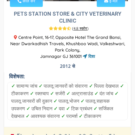
कॉल करें
ई-मेल
PETS STATION STORE & CITY VETERINARY
CLINIC
(
4.8 स्कोर
)
Centre Point, 16-17, Opposite Hotel The Grand Bansi,
Near Dwarkadhish Travels, Khushboo Wadi, Valkeshwari,
Park Colony,
Jamnagar GJ 361001
दिशा
2012 से
विशेषता:
✓
सामान्य जांच
✓
पालतू जानवरों को संवारना
✓
पिल्ला देखभाल
✓
टीकाकरण
✓
रक्तचाप
✓
सर्जरी
✓
अल्ट्रासाउंड
✓
दंत जांच
✓
पालतू जानवरों की दुकान
✓
पालतू भोजन
✓
पालतू सहायक
उपकरण
✓
उचित निदान
✓
दवा
✓
टिक प्रबंधन
✓
सर्जिकल
देखभाल
✓
आवश्यक संवारना
✓
परामर्श
✓
टीकाकरण