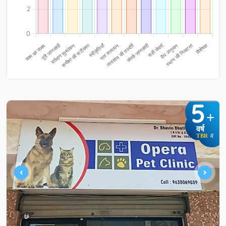
5
+
वर्ष
TBR
में