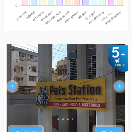
5
+
वर्ष
TBR
में