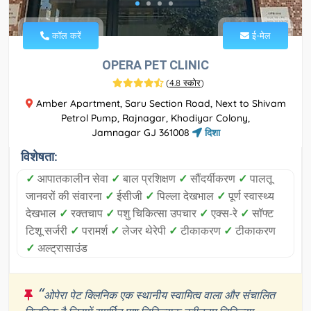
कॉल करें
ई-मेल
OPERA PET CLINIC
(
4.8 स्कोर
)
Amber Apartment, Saru Section Road, Next to Shivam
Petrol Pump, Rajnagar, Khodiyar Colony,
Jamnagar GJ 361008
दिशा
विशेषता:
✓
आपातकालीन सेवा
✓
बाल प्रशिक्षण
✓
सौंदर्यीकरण
✓
पालतू
जानवरों की संवारना
✓
ईसीजी
✓
पिल्ला देखभाल
✓
पूर्ण स्वास्थ्य
देखभाल
✓
रक्तचाप
✓
पशु चिकित्सा उपचार
✓
एक्स-रे
✓
सॉफ्ट
टिशू सर्जरी
✓
परामर्श
✓
लेजर थेरेपी
✓
टीकाकरण
✓
टीकाकरण
✓
अल्ट्रासाउंड
“
ओपेरा पेट क्लिनिक एक स्थानीय स्वामित्व वाला और संचालित