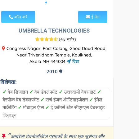
कॉल करें
ई-मेल
UMBRELLA TECHNOLOGIES
(
4.8 स्कोर
)
Congress Nagar, Post Colony, Ghod Daud Road,
Near Trivenidham Temple, Kaulkhed,
Akola MH 444004
दिशा
2010 से
विशेषता:
✓
वेब डिज़ाइन
✓
वेब डेवलपमेंट
✓
उत्तरदायी वेबसाइटें
✓
बेस्पोक वेब डेवलपमेंट
✓
सर्च इंजन ऑप्टिमाइज़ेशन
✓
ईमेल
मार्केटिंग
✓
मोबाइल ऐप्स
✓
ई-कॉमर्स और सीएमएस वेबसाइट
डिज़ाइन
“
अम्ब्रेला टेक्नोलॉजीज ग्राहकों के साथ एक सुसंगत और