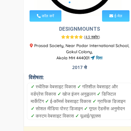
कॉल करें
ई-मेल
DESIGNMOUNTS
(
4.9 स्कोर
)
Prasad Society, Near Podar International School,
Gokul Colony,
Akola MH 444001
दिशा
2017 से
विशेषता:
✓
स्थैतिक वेबसाइट विकास
✓
गतिशील वेबसाइट और
वर्डप्रेस विकास
✓
खोज इंजन अनुकूलन
✓
डिजिटल
मार्केटिंग
✓
ई-कॉमर्स वेबसाइट विकास
✓
ग्राफिक डिजाइन
✓
सोशल मीडिया पोस्ट डिजाइन
✓
गूगल ऐडसेंस अनुमोदन
✓
कस्टम वेबसाइट विकास
✓
यूआई/यूएक्स