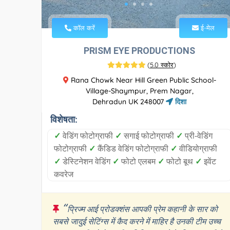
कॉल करें
ई-मेल
PRISM EYE PRODUCTIONS
(
5.0 स्कोर
)
Rana Chowk Near Hill Green Public School-
Village-Shaympur, Prem Nagar,
Dehradun UK 248007
दिशा
विशेषता:
✓
वेडिंग फोटोग्राफी
✓
सगाई फोटोग्राफी
✓
प्री-वेडिंग
फोटोग्राफी
✓
कैंडिड वेडिंग फोटोग्राफी
✓
वीडियोग्राफी
✓
डेस्टिनेशन वेडिंग
✓
फोटो एलबम
✓
फोटो बूथ
✓
इवेंट
कवरेज
“
प्रिज्म आई प्रोडक्शंस आपकी प्रेम कहानी के सार को
सबसे जादुई सेटिंग्स में कैद करने में माहिर है उनकी टीम उच्च