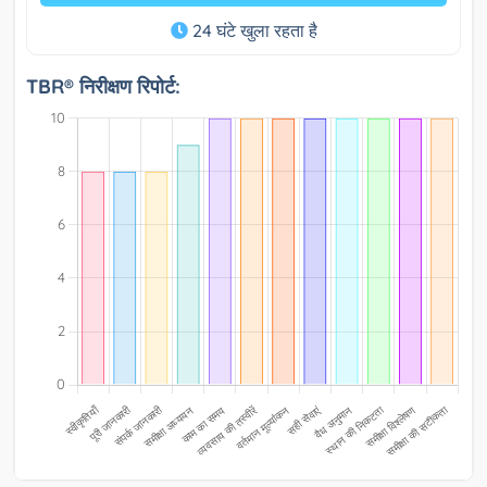
24 घंटे खुला रहता है
TBR® निरीक्षण रिपोर्ट: