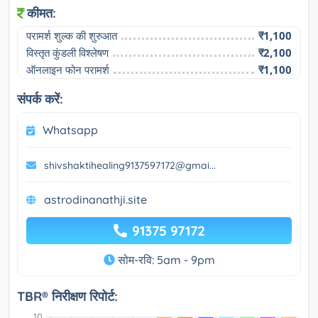
कीमत:
परामर्श शुल्क की शुरुआत
₹1,100
विस्तृत कुंडली विश्लेषण
₹2,100
ऑनलाइन फोन परामर्श
₹1,100
संपर्क करें:
Whatsapp
shivshaktihealing9137597172@gmai...
astrodinanathji.site
91375 97172
सोम-रवि: 5am - 9pm
TBR® निरीक्षण रिपोर्ट: