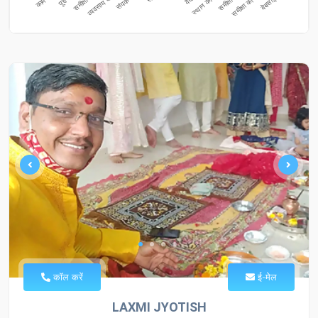
कॉल करें
ई-मेल
LAXMI JYOTISH